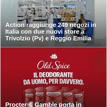
Action raggiunge 249 negozi in
Italia con due nuovi store a
Trivolzio (Pv) e Reggio Emilia
Procter & Gamble porta in