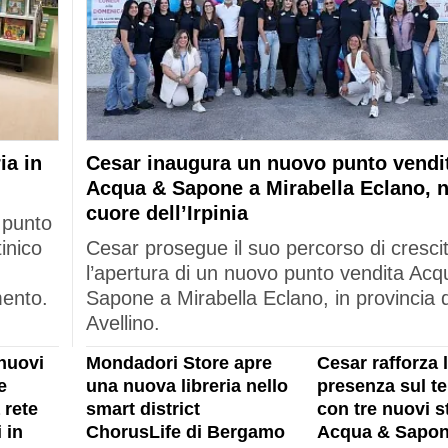
ia in
Cesar inaugura un nuovo punto vendi
Acqua & Sapone a Mirabella Eclano, n
cuore dell’Irpinia
 punto
tinico
Cesar prosegue il suo percorso di cresci
l’apertura di un nuovo punto vendita Acq
mento.
Sapone a Mirabella Eclano, in provincia d
Avellino.
nuovi
Mondadori Store apre
Cesar rafforza 
e
una nuova libreria nello
presenza sul ter
 rete
smart district
con tre nuovi s
 in
ChorusLife di Bergamo
Acqua & Sapon