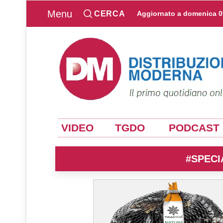
Menu
CERCA
Aggiornato a
domenica 0
VIDEO
TGDO
PODCAST
#SPECI