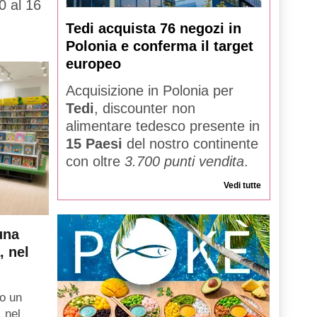
0 al 16
Tedi acquista 76 negozi in
Polonia e conferma il target
europeo
Acquisizione in Polonia per
Tedi
, discounter non
alimentare tedesco presente in
15 Paesi
del nostro continente
con oltre
3.700 punti vendita
.
Vedi tutte
una
, nel
o un
, nel