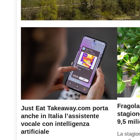
Fragola
Just Eat Takeaway.com porta
stagion
anche in Italia l’assistente
9,5 mili
vocale con intelligenza
artificiale
La stagio