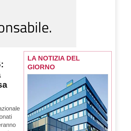
LA NOTIZIA DEL
:
GIORNO
a
sa
azionale
onati
teranno