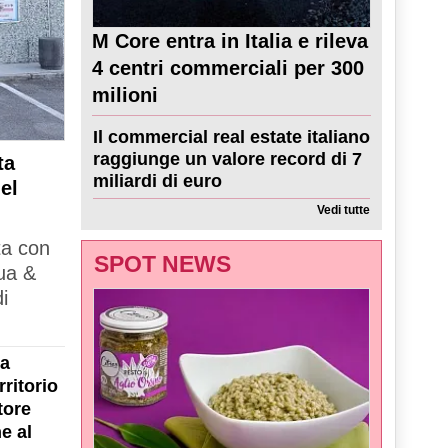
M Core entra in Italia e rileva
4 centri commerciali per 300
milioni
Il commercial real estate italiano
raggiunge un valore record di 7
ta
miliardi di euro
el
Vedi tutte
ta con
SPOT NEWS
ua &
i
la
ritorio
tore
e al