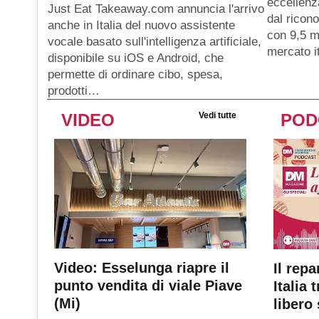
eccellenz
Just Eat Takeaway.com annuncia l'arrivo
dal ricon
anche in Italia del nuovo assistente
con 9,5 mi
vocale basato sull'intelligenza artificiale,
mercato i
disponibile su iOS e Android, che
permette di ordinare cibo, spesa,
prodotti…
VIDEO
Vedi tutte
POD
Video: Esselunga riapre il
Il repa
punto vendita di viale Piave
Italia 
(Mi)
libero 