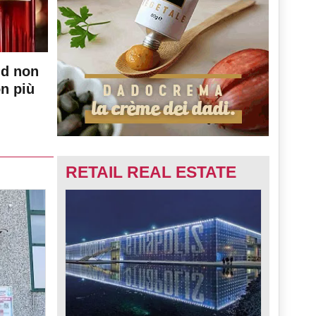
nd non
on più
RETAIL REAL ESTATE