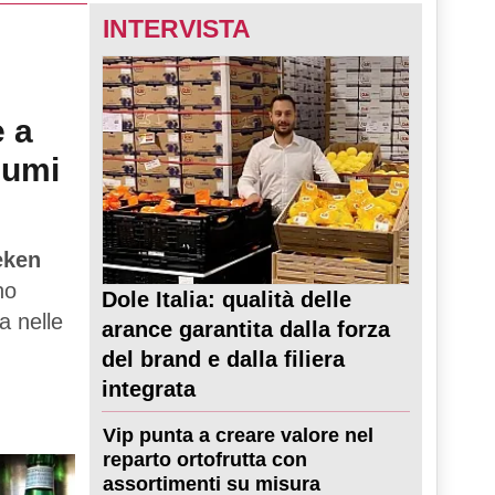
INTERVISTA
e a
sumi
eken
no
Dole Italia: qualità delle
a nelle
arance garantita dalla forza
del brand e dalla filiera
integrata
Vip punta a creare valore nel
reparto ortofrutta con
assortimenti su misura