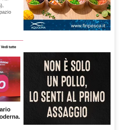
),
spazio
Vedi tutte
ario
moderna.