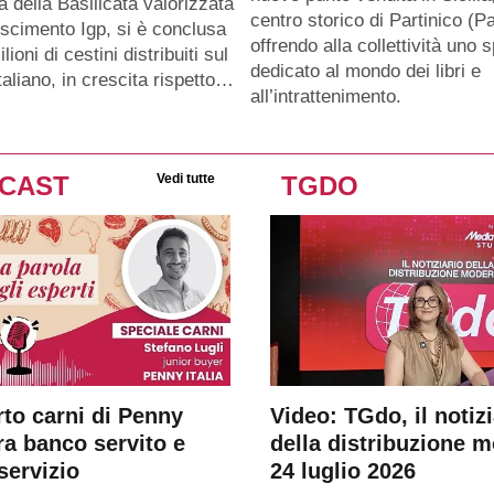
a della Basilicata valorizzata
centro storico di Partinico (Pa
oscimento Igp, si è conclusa
offrendo alla collettività uno 
lioni di cestini distribuiti sul
dedicato al mondo dei libri e
taliano, in crescita rispetto…
all’intrattenimento.
CAST
Vedi tutte
TGDO
rto carni di Penny
Video: TGdo, il notizi
tra banco servito e
della distribuzione 
servizio
24 luglio 2026