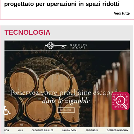
progettato per operazioni in spazi ridotti
Vedi tutte
TECNOLOGIA
♿