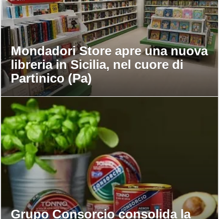
Mondadori Store apre una nuova
libreria in Sicilia, nel cuore di
Partinico (Pa)
Grupo Consorcio consolida la