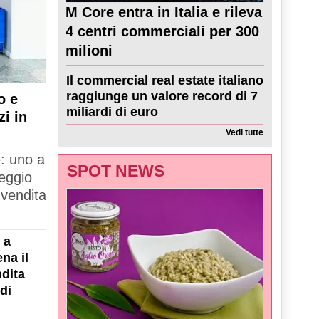
M Core entra in Italia e rileva
4 centri commerciali per 300
milioni
Il commercial real estate italiano
raggiunge un valore record di 7
o e
miliardi di euro
zi in
Vedi tutte
e: uno a
SPOT NEWS
Reggio
 vendita
 a
na il
dita
di