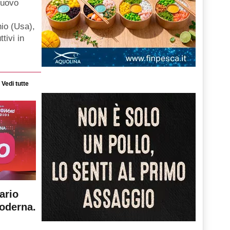
nuovo
hio (Usa),
ttivi in
Vedi tutte
ario
moderna.