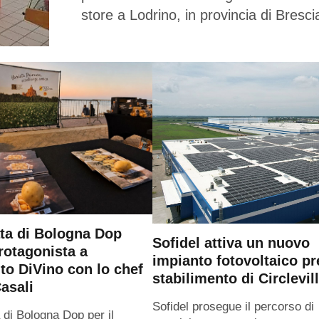
store a Lodrino, in provincia di Bresci
ta di Bologna Dop
Sofidel attiva un nuovo
rotagonista a
impianto fotovoltaico pr
o DiVino con lo chef
stabilimento di Circlevil
asali
Sofidel prosegue il percorso di
 di Bologna Dop per il