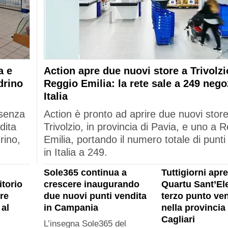
a e
Action apre due nuovi store a Trivolzi
drino
Reggio Emilia: la rete sale a 249 nego
Italia
esenza
Action è pronto ad aprire due nuovi stor
dita
Trivolzio, in provincia di Pavia, e uno a 
rino,
Emilia, portando il numero totale di punti
in Italia a 249.
Sole365 continua a
Tuttigiorni apre
itorio
crescere inaugurando
Quartu Sant’Ele
re
due nuovi punti vendita
terzo punto ven
al
in Campania
nella provincia 
Cagliari
L’insegna Sole365 del