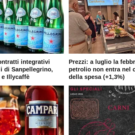
ontratti integrativi
Prezzi: a luglio la febb
i di Sanpellegrino,
petrolio non entra nel 
e Illycaffè
della spesa (+1,3%)