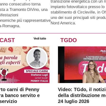
transizione energetica con un 
anno consecutivo torna
impianto fotovoltaico presso lo
sta a Tramonto DiVino, una
stabilimento di Circleville, in O
ifestazioni
uno dei suoi principali siti produ
nomiche più rappresentative
Nord America.
ia-Romagna.
CAST
Vedi tutte
TGDO
rto carni di Penny
Video: TGdo, il notizi
tra banco servito e
della distribuzione 
servizio
24 luglio 2026