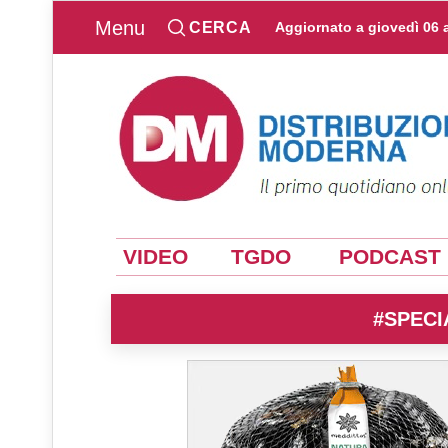
Menu
CERCA
Aggiornato a
giovedì 06 
VIDEO
TGDO
PODCAST
#SPECI