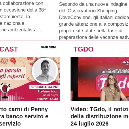
a collaborazione con
Secondo da una nuova indagine
n occasione della 38ª
dell’Osservatorio Shopping
stambiente, la
DoveConviene, gli italiani dedic
e nazionale
grande attenzione alla composiz
ione ambientalista…
proprio kit salute nella fase di
preparazione delle vacanze esti
CAST
Vedi tutte
TGDO
rto carni di Penny
Video: TGdo, il notizi
tra banco servito e
della distribuzione 
servizio
24 luglio 2026