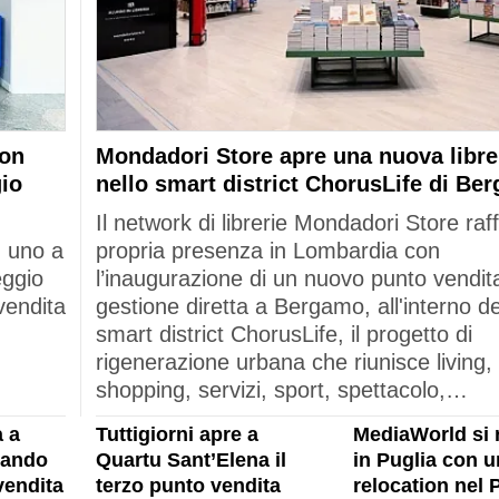
con
Mondadori Store apre una nuova libre
gio
nello smart district ChorusLife di Be
Il network di librerie Mondadori Store raf
: uno a
propria presenza in Lombardia con
eggio
l’inaugurazione di un nuovo punto vendita
vendita
gestione diretta a Bergamo, all'interno de
smart district ChorusLife, il progetto di
rigenerazione urbana che riunisce living,
shopping, servizi, sport, spettacolo,…
 a
Tuttigiorni apre a
MediaWorld si 
rando
Quartu Sant’Elena il
in Puglia con u
vendita
terzo punto vendita
relocation nel 