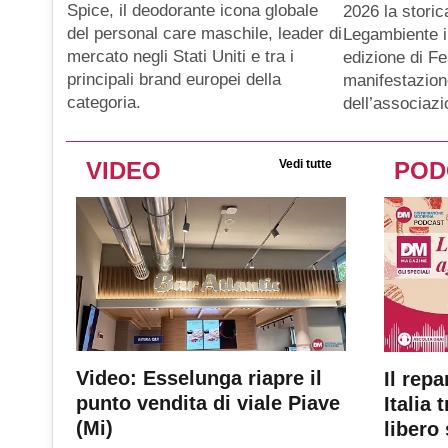
Spice, il deodorante icona globale
2026 la storic
del personal care maschile, leader di
Legambiente i
mercato negli Stati Uniti e tra i
edizione di Fe
principali brand europei della
manifestazion
categoria.
dell’associaz
VIDEO
Vedi tutte
POD
Video: Esselunga riapre il
Il repa
punto vendita di viale Piave
Italia 
(Mi)
libero 