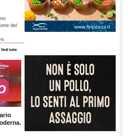
ano
ione del
ve.
Vedi tutte
ario
moderna.