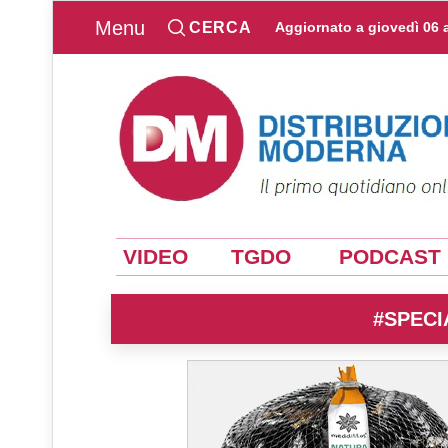
Menu
CERCA
Aggiornato a
giovedì 06 
VIDEO
TGDO
PODCAST
#SPECI