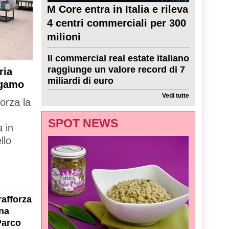
M Core entra in Italia e rileva
4 centri commerciali per 300
milioni
Il commercial real estate italiano
raggiunge un valore record di 7
ria
miliardi di euro
rgamo
Vedi tutte
forza la
SPOT NEWS
 in
llo
rafforza
na
Parco