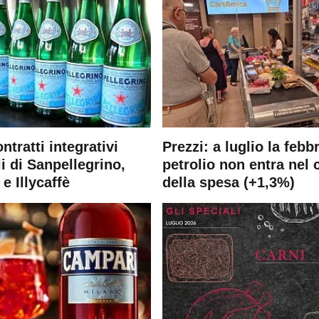
ontratti integrativi
Prezzi: a luglio la febb
i di Sanpellegrino,
petrolio non entra nel 
e Illycaffè
della spesa (+1,3%)