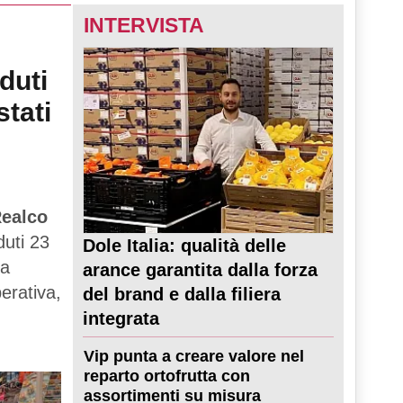
INTERVISTA
duti
stati
ealco
duti 23
Dole Italia: qualità delle
ta
arance garantita dalla forza
perativa,
del brand e dalla filiera
integrata
Vip punta a creare valore nel
reparto ortofrutta con
assortimenti su misura