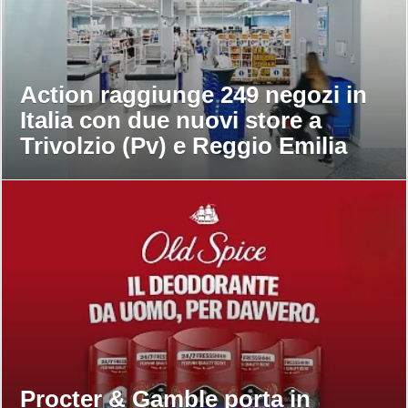
Action raggiunge 249 negozi in
Italia con due nuovi store a
Trivolzio (Pv) e Reggio Emilia
Procter & Gamble porta in