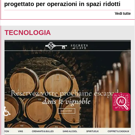
progettato per operazioni in spazi ridotti
Vedi tutte
TECNOLOGIA
♿