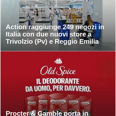
Action raggiunge 249 negozi in
Italia con due nuovi store a
Trivolzio (Pv) e Reggio Emilia
Procter & Gamble porta in