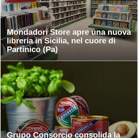
Mondadori Store apre una nuova
libreria in Sicilia, nel cuore di
Partinico (Pa)
Grupo Consorcio consolida la