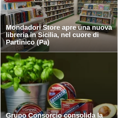
Mondadori Store apre una nuova
libreria in Sicilia, nel cuore di
Partinico (Pa)
Grupo Consorcio consolida la