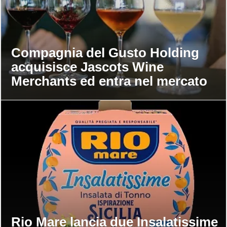
Compagnia del Gusto Holding
acquisisce Jascots Wine
Merchants ed entra nel mercato
del vino Uk
Rio Mare lancia due Insalatissime