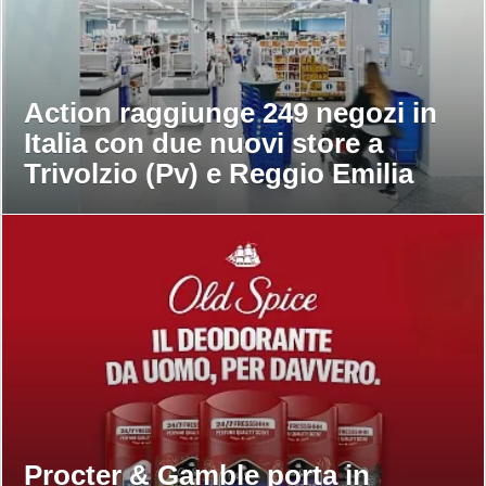
Action raggiunge 249 negozi in
Italia con due nuovi store a
Trivolzio (Pv) e Reggio Emilia
Procter & Gamble porta in