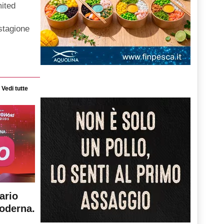
ited
 stagione
Vedi tutte
ario
moderna.