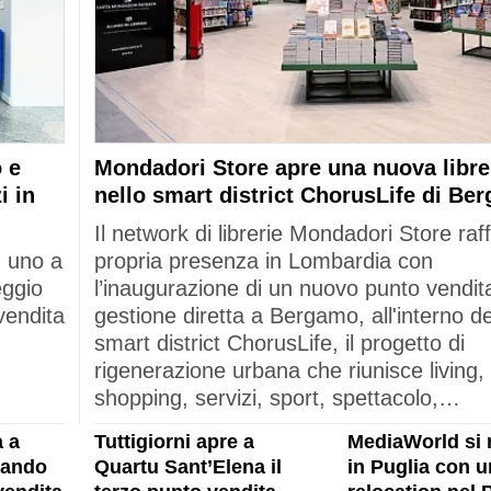
 e
Mondadori Store apre una nuova libre
i in
nello smart district ChorusLife di Be
Il network di librerie Mondadori Store raf
: uno a
propria presenza in Lombardia con
eggio
l’inaugurazione di un nuovo punto vendita
vendita
gestione diretta a Bergamo, all'interno de
smart district ChorusLife, il progetto di
rigenerazione urbana che riunisce living,
shopping, servizi, sport, spettacolo,…
 a
Tuttigiorni apre a
MediaWorld si 
rando
Quartu Sant’Elena il
in Puglia con u