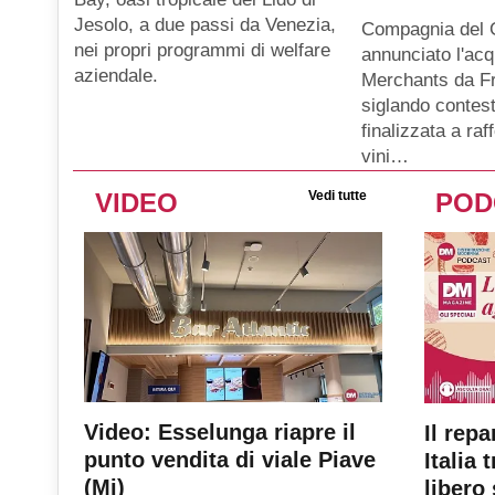
Jesolo, a due passi da Venezia,
Compagnia del 
nei propri programmi di welfare
annunciato l'ac
aziendale.
Merchants da Fr
siglando contes
finalizzata a raf
vini…
VIDEO
Vedi tutte
POD
Video: Esselunga riapre il
Il repa
punto vendita di viale Piave
Italia 
(Mi)
libero 