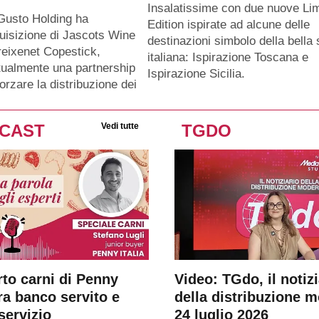
Insalatissime con due nuove Lim
Gusto Holding ha
Edition ispirate ad alcune delle
quisizione di Jascots Wine
destinazioni simbolo della bella
eixenet Copestick,
italiana: Ispirazione Toscana e
tualmente una partnership
Ispirazione Sicilia.
forzare la distribuzione dei
CAST
Vedi tutte
TGDO
rto carni di Penny
Video: TGdo, il notizi
tra banco servito e
della distribuzione 
servizio
24 luglio 2026