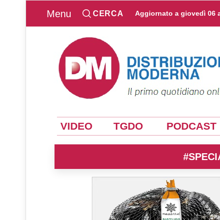
Menu
CERCA
Aggiornato a
giovedì 06 
VIDEO
TGDO
PODCAST
#SPECI