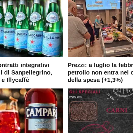
ontratti integrativi
Prezzi: a luglio la febb
i di Sanpellegrino,
petrolio non entra nel 
e Illycaffè
della spesa (+1,3%)