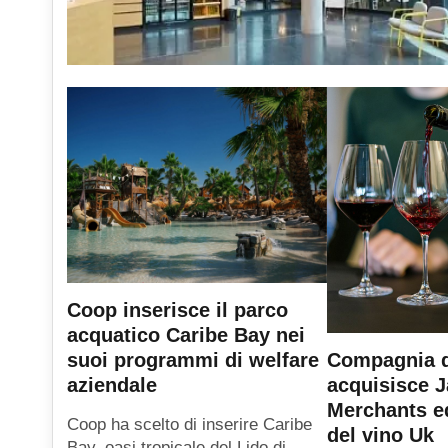
Coop inserisce il parco
acquatico Caribe Bay nei
suoi programmi di welfare
Compagnia d
aziendale
acquisisce 
Merchants e
Coop ha scelto di inserire Caribe
del vino Uk
Bay, oasi tropicale del Lido di