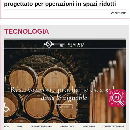
progettato per operazioni in spazi ridotti
Vedi tutte
TECNOLOGIA
♿