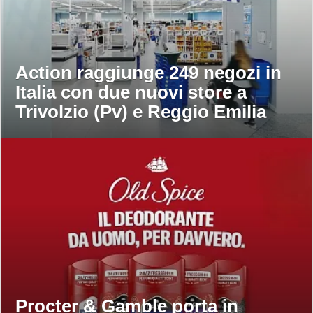
Action raggiunge 249 negozi in
Italia con due nuovi store a
Trivolzio (Pv) e Reggio Emilia
Procter & Gamble porta in