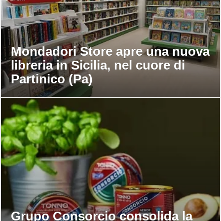
Mondadori Store apre una nuova
libreria in Sicilia, nel cuore di
Partinico (Pa)
Grupo Consorcio consolida la