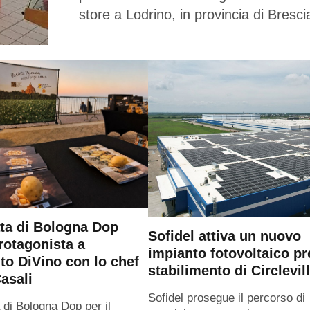
store a Lodrino, in provincia di Bresci
ta di Bologna Dop
Sofidel attiva un nuovo
rotagonista a
impianto fotovoltaico pr
o DiVino con lo chef
stabilimento di Circlevil
asali
Sofidel prosegue il percorso di
 di Bologna Dop per il