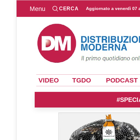
Menu
CERCA
Aggiornato a
venerdì 07 
VIDEO
TGDO
PODCAST
#SPECI