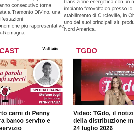
transizione energetica con un 
anno consecutivo torna
impianto fotovoltaico presso lo
sta a Tramonto DiVino, una
stabilimento di Circleville, in O
ifestazioni
uno dei suoi principali siti produ
nomiche più rappresentative
Nord America.
ia-Romagna.
CAST
Vedi tutte
TGDO
rto carni di Penny
Video: TGdo, il notizi
tra banco servito e
della distribuzione 
servizio
24 luglio 2026