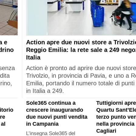
a e
Action apre due nuovi store a Trivolzi
drino
Reggio Emilia: la rete sale a 249 nego
Italia
esenza
Action è pronto ad aprire due nuovi stor
dita
Trivolzio, in provincia di Pavia, e uno a 
rino,
Emilia, portando il numero totale di punti
in Italia a 249.
Sole365 continua a
Tuttigiorni apre
itorio
crescere inaugurando
Quartu Sant’Ele
re
due nuovi punti vendita
terzo punto ven
al
in Campania
nella provincia 
Cagliari
L’insegna Sole365 del