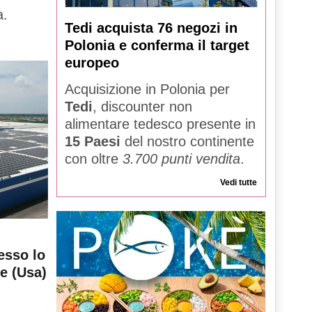
a.
Tedi acquista 76 negozi in
Polonia e conferma il target
europeo
Acquisizione in Polonia per
Tedi
, discounter non
alimentare tedesco presente in
15 Paesi
del nostro continente
con oltre
3.700 punti vendita
.
Vedi tutte
esso lo
le (Usa)