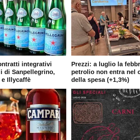
ontratti integrativi
Prezzi: a luglio la febb
i di Sanpellegrino,
petrolio non entra nel 
e Illycaffè
della spesa (+1,3%)