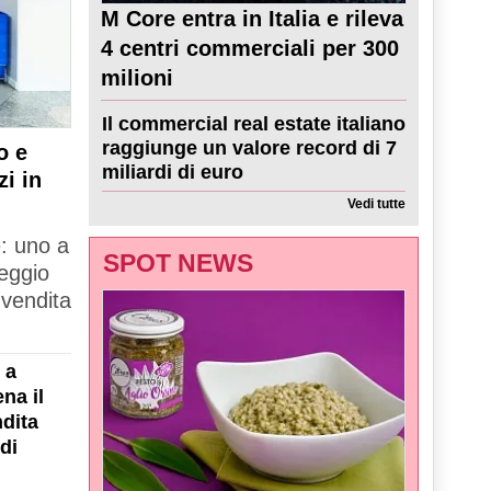
M Core entra in Italia e rileva
4 centri commerciali per 300
milioni
Il commercial real estate italiano
raggiunge un valore record di 7
o e
miliardi di euro
zi in
Vedi tutte
e: uno a
SPOT NEWS
Reggio
 vendita
 a
na il
dita
di