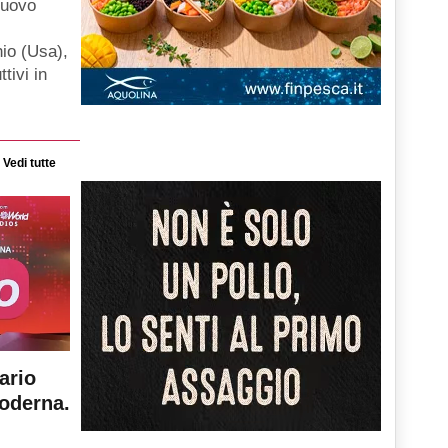
nuovo
hio (Usa),
ttivi in
Vedi tutte
ario
moderna.