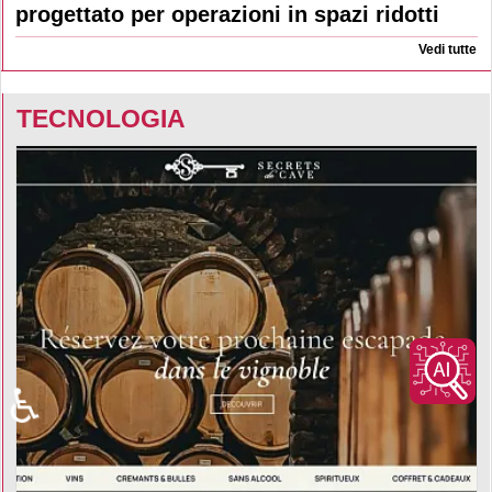
progettato per operazioni in spazi ridotti
Vedi tutte
TECNOLOGIA
♿