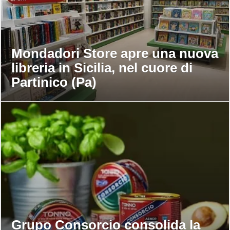
Mondadori Store apre una nuova
libreria in Sicilia, nel cuore di
Partinico (Pa)
Grupo Consorcio consolida la