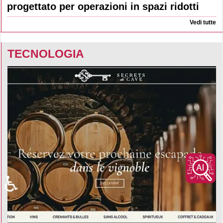
progettato per operazioni in spazi ridotti
Vedi tutte
TECNOLOGIA
♿