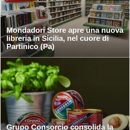
Mondadori Store apre una nuova
libreria in Sicilia, nel cuore di
Partinico (Pa)
Grupo Consorcio consolida la