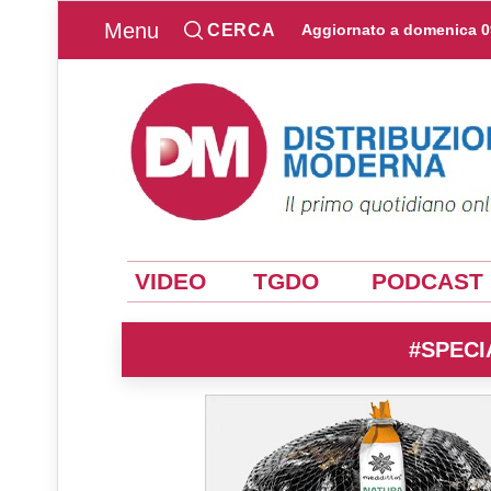
Menu
CERCA
Aggiornato a
domenica 0
VIDEO
TGDO
PODCAST
#SPECI