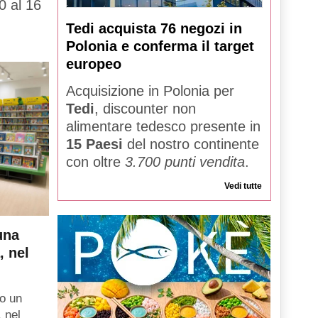
0 al 16
Tedi acquista 76 negozi in
Polonia e conferma il target
europeo
Acquisizione in Polonia per
Tedi
, discounter non
alimentare tedesco presente in
15 Paesi
del nostro continente
con oltre
3.700 punti vendita
.
Vedi tutte
una
, nel
o un
, nel