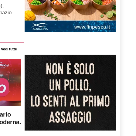
),
spazio
Vedi tutte
ario
moderna.