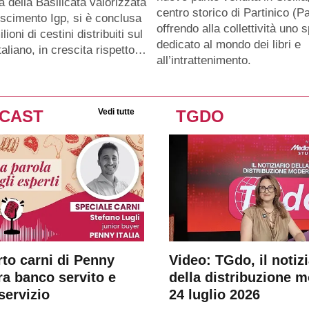
a della Basilicata valorizzata
centro storico di Partinico (Pa
oscimento Igp, si è conclusa
offrendo alla collettività uno 
lioni di cestini distribuiti sul
dedicato al mondo dei libri e
taliano, in crescita rispetto…
all’intrattenimento.
CAST
Vedi tutte
TGDO
rto carni di Penny
Video: TGdo, il notizi
tra banco servito e
della distribuzione 
servizio
24 luglio 2026