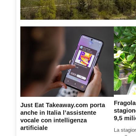
Fragola
Just Eat Takeaway.com porta
stagion
anche in Italia l’assistente
9,5 mili
vocale con intelligenza
artificiale
La stagio