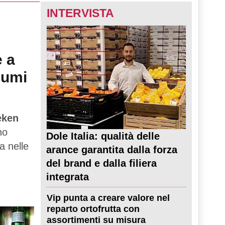
INTERVISTA
e a
sumi
eken
no
Dole Italia: qualità delle
a nelle
arance garantita dalla forza
del brand e dalla filiera
integrata
Vip punta a creare valore nel
reparto ortofrutta con
assortimenti su misura