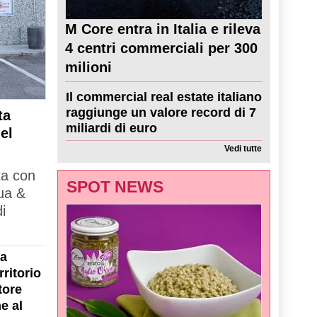
M Core entra in Italia e rileva
4 centri commerciali per 300
milioni
Il commercial real estate italiano
raggiunge un valore record di 7
ta
miliardi di euro
el
Vedi tutte
ta con
SPOT NEWS
ua &
i
la
ritorio
tore
e al