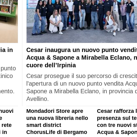
ia in
Cesar inaugura un nuovo punto vendi
Acqua & Sapone a Mirabella Eclano, n
cuore dell’Irpinia
 punto
tinico
Cesar prosegue il suo percorso di cresci
l’apertura di un nuovo punto vendita Acq
mento.
Sapone a Mirabella Eclano, in provincia d
Avellino.
nuovi
Mondadori Store apre
Cesar rafforza 
e
una nuova libreria nello
presenza sul ter
 rete
smart district
con tre nuovi s
 in
ChorusLife di Bergamo
Acqua & Sapon