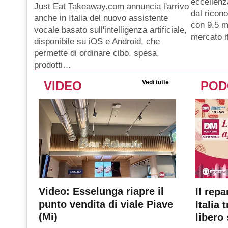
eccellenz
Just Eat Takeaway.com annuncia l'arrivo
dal ricon
anche in Italia del nuovo assistente
con 9,5 mi
vocale basato sull'intelligenza artificiale,
mercato i
disponibile su iOS e Android, che
permette di ordinare cibo, spesa,
prodotti…
VIDEO
Vedi tutte
POD
Video: Esselunga riapre il
Il repa
punto vendita di viale Piave
Italia 
(Mi)
libero 