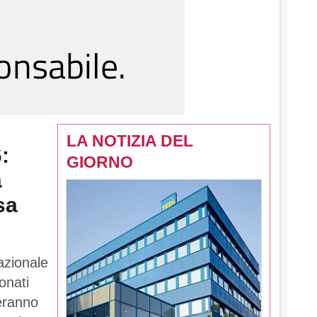
LA NOTIZIA DEL
:
GIORNO
a
sa
azionale
onati
teranno