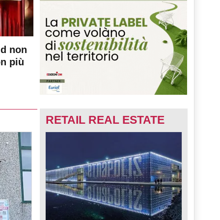
nd non
on più
RETAIL REAL ESTATE