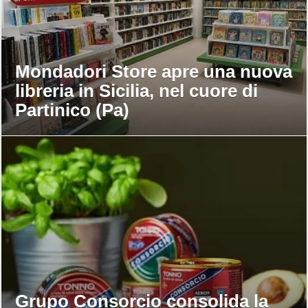
Mondadori Store apre una nuova
libreria in Sicilia, nel cuore di
Partinico (Pa)
Grupo Consorcio consolida la