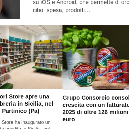
su iOS e Android, che permette di or
cibo, spesa, prodotti…
ri Store apre una
Grupo Consorcio consol
breria in Sicilia, nel
crescita con un fatturat
 Partinico (Pa)
2025 di oltre 126 milioni
euro
 Store ha inaugurato un
o vendita in Sicilia, nel