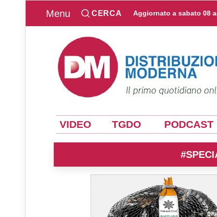
Menu
CERCA
Aggiornato a
sabato 08 
VIDEO
TGDO
PODCAST
#SPECI