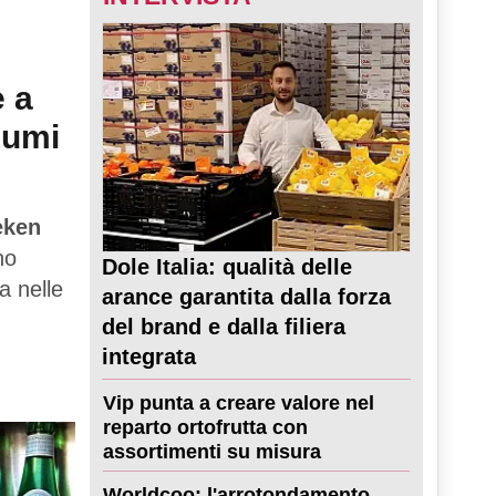
e a
sumi
eken
no
Dole Italia: qualità delle
a nelle
arance garantita dalla forza
del brand e dalla filiera
integrata
Vip punta a creare valore nel
reparto ortofrutta con
assortimenti su misura
Worldcoo: l'arrotondamento