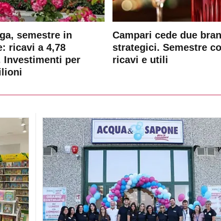
ga, semestre in
Campari cede due bra
: ricavi a 4,78
strategici. Semestre c
. Investimenti per
ricavi e utili
lioni