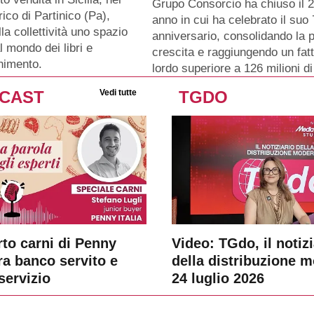
Grupo Consorcio ha chiuso il 
rico di Partinico (Pa),
anno in cui ha celebrato il su
lla collettività uno spazio
anniversario, consolidando la p
l mondo dei libri e
crescita e raggiungendo un fat
enimento.
lordo superiore a 126 milioni di
CAST
Vedi tutte
TGDO
rto carni di Penny
Video: TGdo, il notizi
tra banco servito e
della distribuzione 
servizio
24 luglio 2026