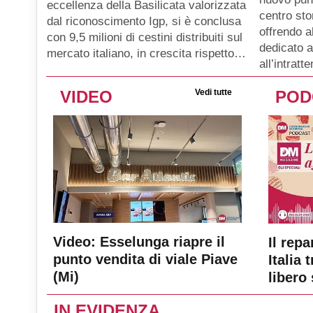
eccellenza della Basilicata valorizzata
centro sto
dal riconoscimento Igp, si è conclusa
offrendo a
con 9,5 milioni di cestini distribuiti sul
dedicato a
mercato italiano, in crescita rispetto…
all’intratt
VIDEO
Vedi tutte
POD
Video: Esselunga riapre il
Il repa
punto vendita di viale Piave
Italia 
(Mi)
libero 
IN EVIDENZA