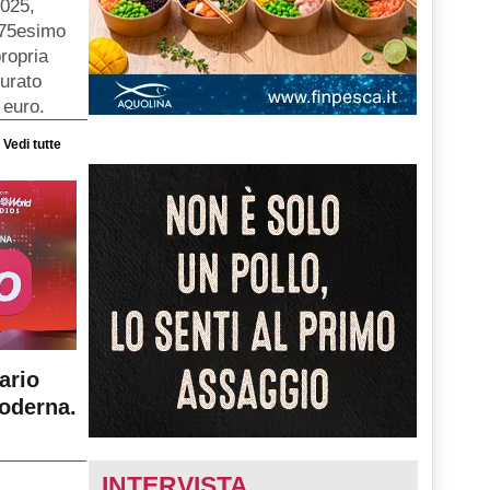
2025,
o 75esimo
ropria
turato
 euro.
Vedi tutte
ario
moderna.
INTERVISTA