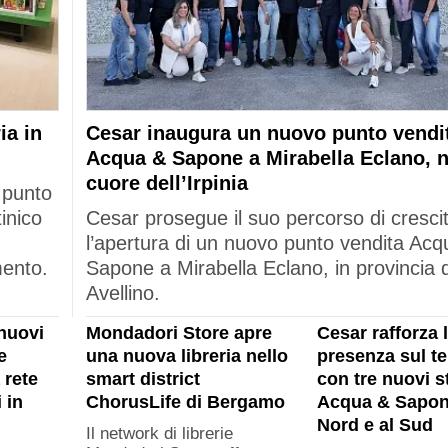
ia in
Cesar inaugura un nuovo punto vendi
Acqua & Sapone a Mirabella Eclano, n
cuore dell’Irpinia
 punto
tinico
Cesar prosegue il suo percorso di cresci
l’apertura di un nuovo punto vendita Acq
mento.
Sapone a Mirabella Eclano, in provincia d
Avellino.
nuovi
Mondadori Store apre
Cesar rafforza 
e
una nuova libreria nello
presenza sul ter
 rete
smart district
con tre nuovi s
 in
ChorusLife di Bergamo
Acqua & Sapon
Nord e al Sud
Il network di librerie