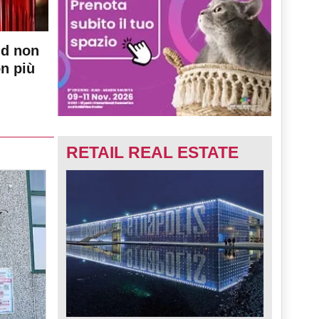
nd non
on più
RETAIL REAL ESTATE