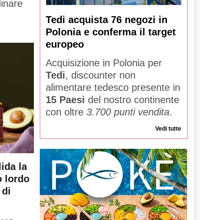
dinare
Tedi acquista 76 negozi in
Polonia e conferma il target
europeo
Acquisizione in Polonia per
Tedi
, discounter non
alimentare tedesco presente in
15 Paesi
del nostro continente
con oltre
3.700 punti vendita
.
Vedi tutte
ida la
o lordo
 di