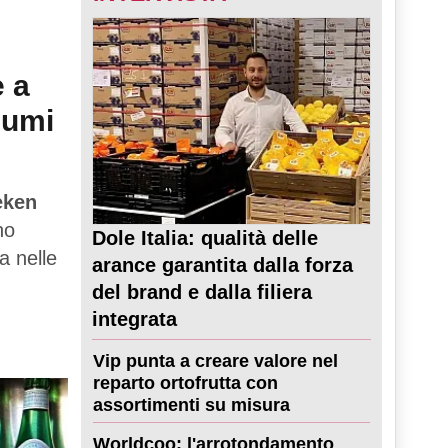
e a
sumi
eken
no
Dole Italia: qualità delle
a nelle
arance garantita dalla forza
del brand e dalla filiera
integrata
Vip punta a creare valore nel
reparto ortofrutta con
assortimenti su misura
Worldcoo: l'arrotondamento