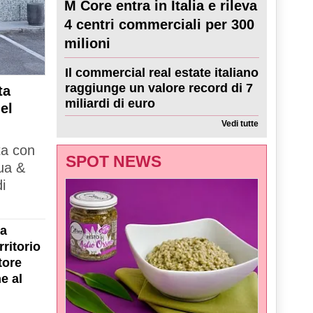
M Core entra in Italia e rileva
4 centri commerciali per 300
milioni
Il commercial real estate italiano
raggiunge un valore record di 7
ta
miliardi di euro
el
Vedi tutte
ta con
SPOT NEWS
ua &
i
la
ritorio
tore
e al