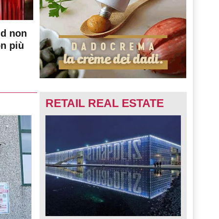
nd non
on più
RETAIL REAL ESTATE