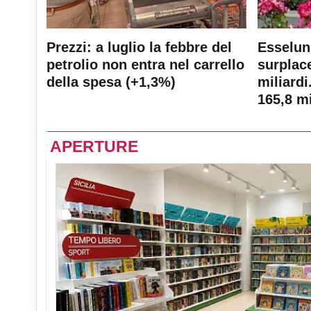
Prezzi: a luglio la febbre del
Esselun
petrolio non entra nel carrello
surplace
della spesa (+1,3%)
miliardi
165,8 mi
APERTURE