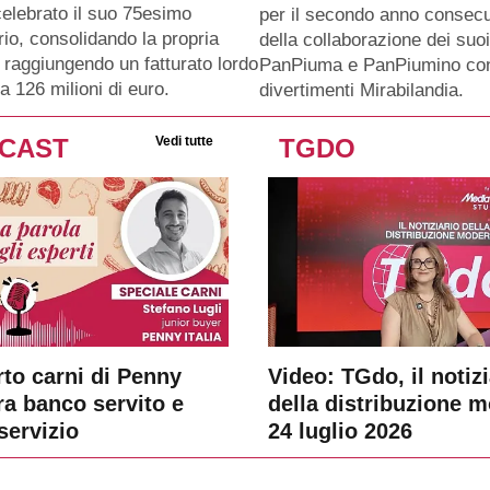
celebrato il suo 75esimo
per il secondo anno consecu
io, consolidando la propria
della collaborazione dei suo
 raggiungendo un fatturato lordo
PanPiuma e PanPiumino con
a 126 milioni di euro.
divertimenti Mirabilandia.
CAST
Vedi tutte
TGDO
rto carni di Penny
Video: TGdo, il notizi
tra banco servito e
della distribuzione 
servizio
24 luglio 2026