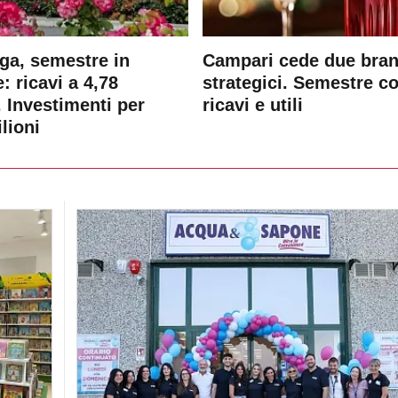
ga, semestre in
Campari cede due bra
: ricavi a 4,78
strategici. Semestre c
. Investimenti per
ricavi e utili
lioni