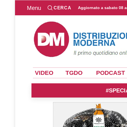
Menu
CERCA
Aggiornato a
sabato 08 
VIDEO
TGDO
PODCAST
#SPECI