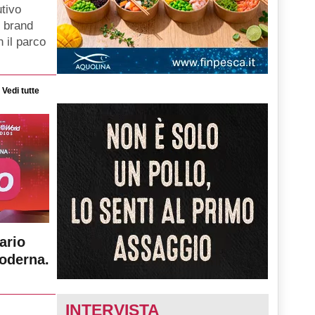
tivo
i brand
 il parco
Vedi tutte
ario
moderna.
INTERVISTA