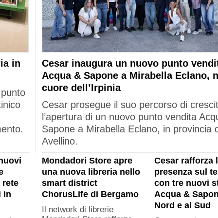
ia in
Cesar inaugura un nuovo punto vendi
Acqua & Sapone a Mirabella Eclano, n
cuore dell’Irpinia
 punto
tinico
Cesar prosegue il suo percorso di cresci
l’apertura di un nuovo punto vendita Acq
mento.
Sapone a Mirabella Eclano, in provincia d
Avellino.
nuovi
Mondadori Store apre
Cesar rafforza 
e
una nuova libreria nello
presenza sul ter
 rete
smart district
con tre nuovi s
 in
ChorusLife di Bergamo
Acqua & Sapon
Nord e al Sud
Il network di librerie