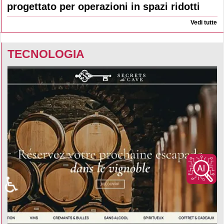
progettato per operazioni in spazi ridotti
Vedi tutte
TECNOLOGIA
♿