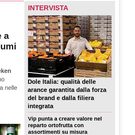
INTERVISTA
e a
sumi
eken
no
Dole Italia: qualità delle
a nelle
arance garantita dalla forza
del brand e dalla filiera
integrata
Vip punta a creare valore nel
reparto ortofrutta con
assortimenti su misura