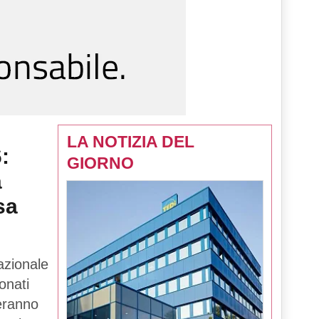
LA NOTIZIA DEL
:
GIORNO
a
sa
azionale
onati
teranno