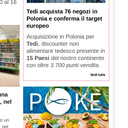
0 al 16
Tedi acquista 76 negozi in
Polonia e conferma il target
europeo
Acquisizione in Polonia per
Tedi
, discounter non
alimentare tedesco presente in
15 Paesi
del nostro continente
con oltre
3.700 punti vendita
.
Vedi tutte
una
, nel
o un
, nel