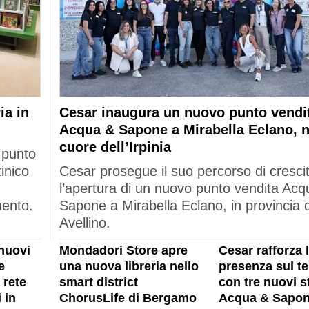
ia in
Cesar inaugura un nuovo punto vendi
Acqua & Sapone a Mirabella Eclano, n
cuore dell’Irpinia
 punto
tinico
Cesar prosegue il suo percorso di cresci
l’apertura di un nuovo punto vendita Acq
mento.
Sapone a Mirabella Eclano, in provincia d
Avellino.
nuovi
Mondadori Store apre
Cesar rafforza 
e
una nuova libreria nello
presenza sul ter
 rete
smart district
con tre nuovi s
 in
ChorusLife di Bergamo
Acqua & Sapon