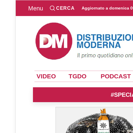
Menu
CERCA
Aggiornato a
domenica 0
VIDEO
TGDO
PODCAST
#SPECI