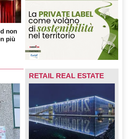
nd non
on più
RETAIL REAL ESTATE