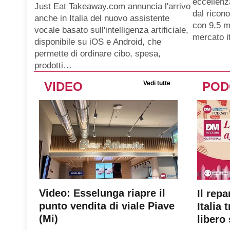
eccellenz
Just Eat Takeaway.com annuncia l'arrivo
dal ricon
anche in Italia del nuovo assistente
con 9,5 mi
vocale basato sull'intelligenza artificiale,
mercato i
disponibile su iOS e Android, che
permette di ordinare cibo, spesa,
prodotti…
VIDEO
Vedi tutte
POD
Video: Esselunga riapre il
Il repa
punto vendita di viale Piave
Italia 
(Mi)
libero 