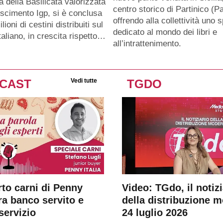
a della Basilicata valorizzata
centro storico di Partinico (Pa
oscimento Igp, si è conclusa
offrendo alla collettività uno 
lioni di cestini distribuiti sul
dedicato al mondo dei libri e
taliano, in crescita rispetto…
all’intrattenimento.
CAST
Vedi tutte
TGDO
rto carni di Penny
Video: TGdo, il notizi
tra banco servito e
della distribuzione 
servizio
24 luglio 2026