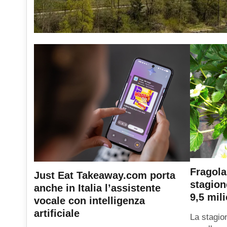
Fragola
Just Eat Takeaway.com porta
stagion
anche in Italia l’assistente
9,5 mili
vocale con intelligenza
artificiale
La stagio