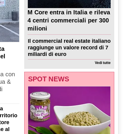
M Core entra in Italia e rileva
4 centri commerciali per 300
milioni
Il commercial real estate italiano
raggiunge un valore record di 7
ta
miliardi di euro
el
Vedi tutte
ta con
SPOT NEWS
ua &
i
la
ritorio
tore
e al