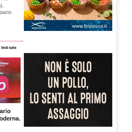
),
spazio
Vedi tutte
ario
moderna.