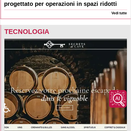
progettato per operazioni in spazi ridotti
Vedi tutte
TECNOLOGIA
♿