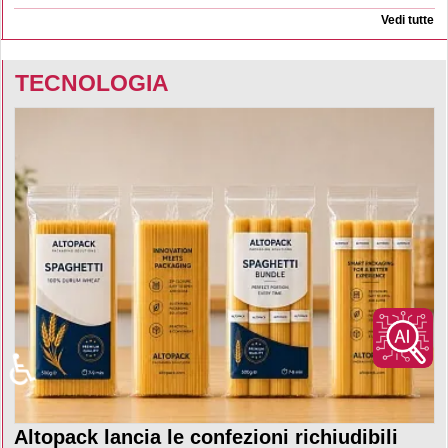
Vedi tutte
TECNOLOGIA
♿
Altopack lancia le confezioni richiudibili