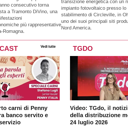
transizione energetica con un 
anno consecutivo torna
impianto fotovoltaico presso lo
sta a Tramonto DiVino, una
stabilimento di Circleville, in O
ifestazioni
uno dei suoi principali siti produ
nomiche più rappresentative
Nord America.
ia-Romagna.
CAST
Vedi tutte
TGDO
rto carni di Penny
Video: TGdo, il notizi
tra banco servito e
della distribuzione 
servizio
24 luglio 2026