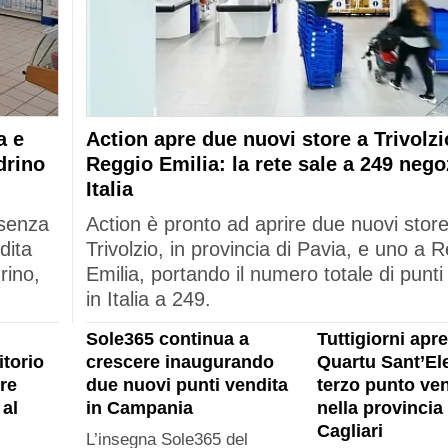
a e
Action apre due nuovi store a Trivolzi
drino
Reggio Emilia: la rete sale a 249 nego
Italia
esenza
Action è pronto ad aprire due nuovi stor
dita
Trivolzio, in provincia di Pavia, e uno a 
rino,
Emilia, portando il numero totale di punti
in Italia a 249.
Sole365 continua a
Tuttigiorni apre
itorio
crescere inaugurando
Quartu Sant’Ele
re
due nuovi punti vendita
terzo punto ven
al
in Campania
nella provincia 
Cagliari
L’insegna Sole365 del