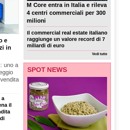
M Core entra in Italia e rileva
4 centri commerciali per 300
milioni
Il commercial real estate italiano
raggiunge un valore record di 7
o e
miliardi di euro
zi in
Vedi tutte
e: uno a
SPOT NEWS
Reggio
 vendita
 a
na il
dita
di