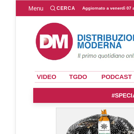
Menu
CERCA
Aggiornato a
venerdì 07 
VIDEO
TGDO
PODCAST
#SPECI