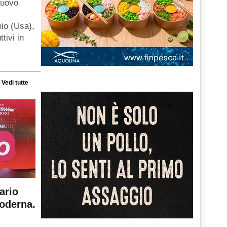
nuovo
hio (Usa),
ttivi in
Vedi tutte
ario
moderna.