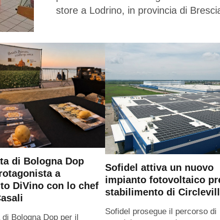
store a Lodrino, in provincia di Bresci
ta di Bologna Dop
Sofidel attiva un nuovo
rotagonista a
impianto fotovoltaico pr
o DiVino con lo chef
stabilimento di Circlevil
asali
Sofidel prosegue il percorso di
 di Bologna Dop per il