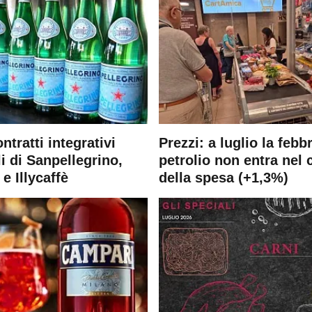
ontratti integrativi
Prezzi: a luglio la febb
i di Sanpellegrino,
petrolio non entra nel 
e Illycaffè
della spesa (+1,3%)