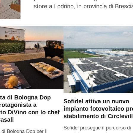
store a Lodrino, in provincia di Bresci
ta di Bologna Dop
Sofidel attiva un nuovo
rotagonista a
impianto fotovoltaico pr
o DiVino con lo chef
stabilimento di Circlevil
asali
Sofidel prosegue il percorso di
 di Bologna Dop per il