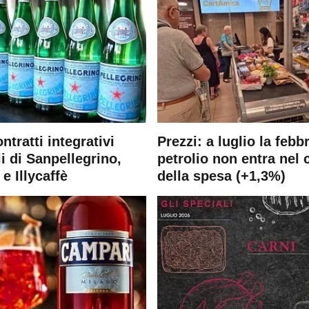
ontratti integrativi
Prezzi: a luglio la febb
i di Sanpellegrino,
petrolio non entra nel 
e Illycaffè
della spesa (+1,3%)