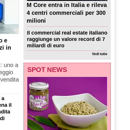
M Core entra in Italia e rileva
4 centri commerciali per 300
milioni
Il commercial real estate italiano
raggiunge un valore record di 7
o e
miliardi di euro
zi in
Vedi tutte
e: uno a
SPOT NEWS
Reggio
 vendita
 a
na il
dita
di