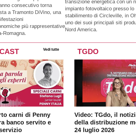
transizione energetica con un 
anno consecutivo torna
impianto fotovoltaico presso lo
sta a Tramonto DiVino, una
stabilimento di Circleville, in O
ifestazioni
uno dei suoi principali siti produ
nomiche più rappresentative
Nord America.
ia-Romagna.
CAST
Vedi tutte
TGDO
rto carni di Penny
Video: TGdo, il notizi
tra banco servito e
della distribuzione 
servizio
24 luglio 2026