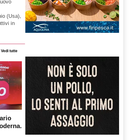
nuovo
hio (Usa),
ttivi in
Vedi tutte
ario
moderna.