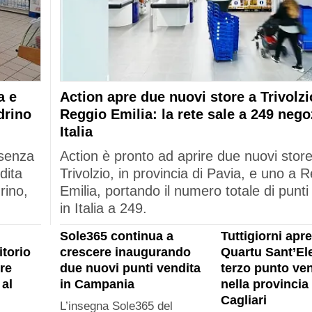
a e
Action apre due nuovi store a Trivolzi
drino
Reggio Emilia: la rete sale a 249 nego
Italia
esenza
Action è pronto ad aprire due nuovi stor
dita
Trivolzio, in provincia di Pavia, e uno a 
rino,
Emilia, portando il numero totale di punti
in Italia a 249.
Sole365 continua a
Tuttigiorni apre
itorio
crescere inaugurando
Quartu Sant’Ele
re
due nuovi punti vendita
terzo punto ven
al
in Campania
nella provincia 
Cagliari
L’insegna Sole365 del