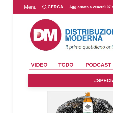
Menu
CERCA
Aggiornato a
venerdì 07 
VIDEO
TGDO
PODCAST
#SPECI