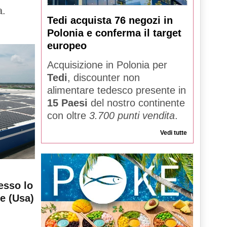
a.
Tedi acquista 76 negozi in
Polonia e conferma il target
europeo
Acquisizione in Polonia per
Tedi
, discounter non
alimentare tedesco presente in
15 Paesi
del nostro continente
con oltre
3.700 punti vendita
.
Vedi tutte
esso lo
le (Usa)