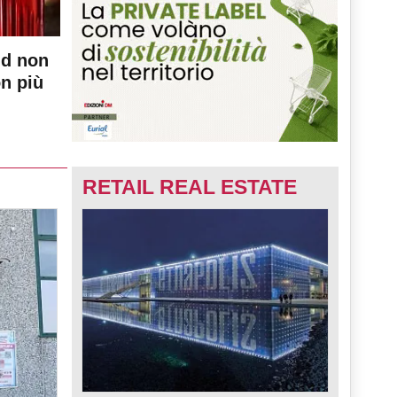
nd non
on più
RETAIL REAL ESTATE