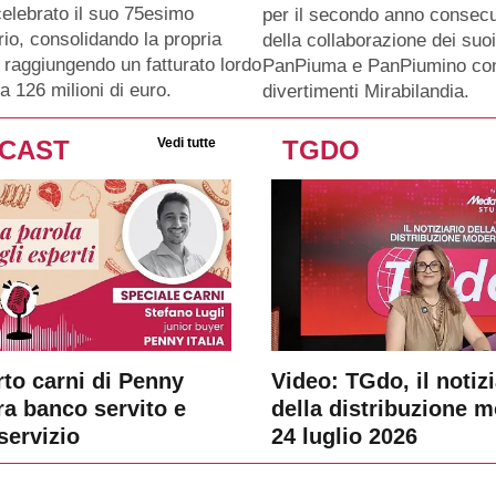
celebrato il suo 75esimo
per il secondo anno consecu
io, consolidando la propria
della collaborazione dei suo
 raggiungendo un fatturato lordo
PanPiuma e PanPiumino con
a 126 milioni di euro.
divertimenti Mirabilandia.
CAST
Vedi tutte
TGDO
rto carni di Penny
Video: TGdo, il notizi
tra banco servito e
della distribuzione 
servizio
24 luglio 2026