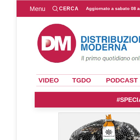
Menu
CERCA
Aggiornato a
sabato 08 
VIDEO
TGDO
PODCAST
#SPECI