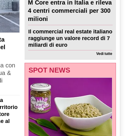
M Core entra in Italia e rileva
4 centri commerciali per 300
milioni
Il commercial real estate italiano
raggiunge un valore record di 7
ta
miliardi di euro
el
Vedi tutte
ta con
SPOT NEWS
ua &
i
la
ritorio
tore
e al