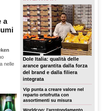
e a
sumi
eken
no
Dole Italia: qualità delle
a nelle
arance garantita dalla forza
del brand e dalla filiera
integrata
Vip punta a creare valore nel
reparto ortofrutta con
assortimenti su misura
Worldcoo: l'arrotondamento