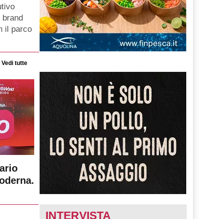
tivo
i brand
 il parco
Vedi tutte
ario
moderna.
INTERVISTA