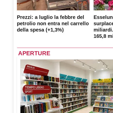
Prezzi: a luglio la febbre del
Esselun
petrolio non entra nel carrello
surplace
della spesa (+1,3%)
miliardi
165,8 mi
APERTURE