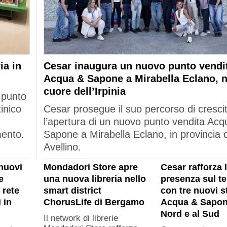
ia in
Cesar inaugura un nuovo punto vendi
Acqua & Sapone a Mirabella Eclano, n
cuore dell’Irpinia
 punto
tinico
Cesar prosegue il suo percorso di cresci
l’apertura di un nuovo punto vendita Acq
mento.
Sapone a Mirabella Eclano, in provincia d
Avellino.
nuovi
Mondadori Store apre
Cesar rafforza 
e
una nuova libreria nello
presenza sul ter
 rete
smart district
con tre nuovi s
 in
ChorusLife di Bergamo
Acqua & Sapon
Nord e al Sud
Il network di librerie