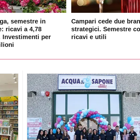
ga, semestre in
Campari cede due bra
: ricavi a 4,78
strategici. Semestre c
. Investimenti per
ricavi e utili
lioni