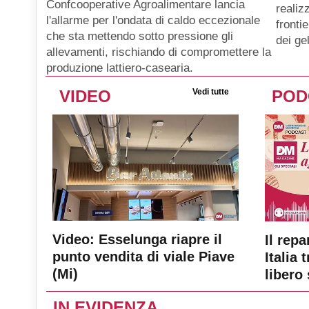
Confcooperative Agroalimentare lancia
realiz
l'allarme per l'ondata di caldo eccezionale
fronti
che sta mettendo sotto pressione gli
dei gel
allevamenti, rischiando di compromettere la
produzione lattiero-casearia.
VIDEO
Vedi tutte
POD
Video: Esselunga riapre il
Il repa
punto vendita di viale Piave
Italia 
(Mi)
libero 
IN EVIDENZA