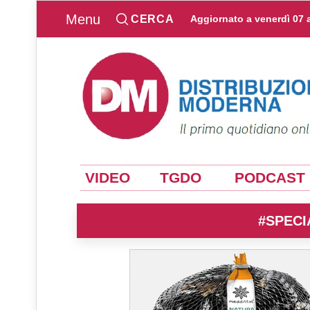
Menu
CERCA
Aggiornato a
venerdì 07 
VIDEO
TGDO
PODCAST
#SPECI