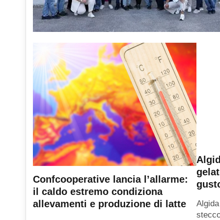
Algid
gelat
Confcooperative lancia l’allarme:
gusto
il caldo estremo condiziona
allevamenti e produzione di latte
Algida
stecco