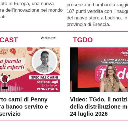
zato in Europa, una nuova
presenza in Lombardia ragg
era dell'innovazione nel mondo
187 punti vendita con l'inau
ati.
del nuovo store a Lodrino, in
provincia di Brescia.
CAST
Vedi tutte
TGDO
rto carni di Penny
Video: TGdo, il notizi
tra banco servito e
della distribuzione 
servizio
24 luglio 2026