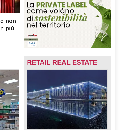
nd non
on più
RETAIL REAL ESTATE