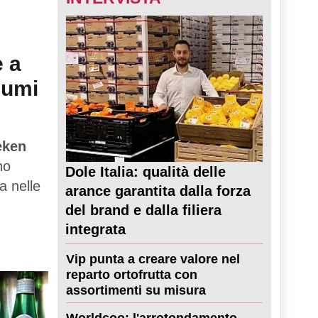
e a
sumi
eken
no
Dole Italia: qualità delle
a nelle
arance garantita dalla forza
del brand e dalla filiera
integrata
Vip punta a creare valore nel
reparto ortofrutta con
assortimenti su misura
Worldcoo: l'arrotondamento