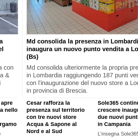
a
Md consolida la presenza in Lombardi
el
inaugura un nuovo punto vendita a L
(Bs)
a con
Md consolida ulteriormente la propria p
ua &
in Lombardia raggiungendo 187 punti ve
i
con l'inaugurazione del nuovo store a Lo
in provincia di Brescia.
 apre
Cesar rafforza la
Sole365 contin
a nello
presenza sul territorio
crescere inau
con tre nuovi store
due nuovi punt
ergamo
Acqua & Sapone al
in Campania
Nord e al Sud
e
L’insegna Sole365