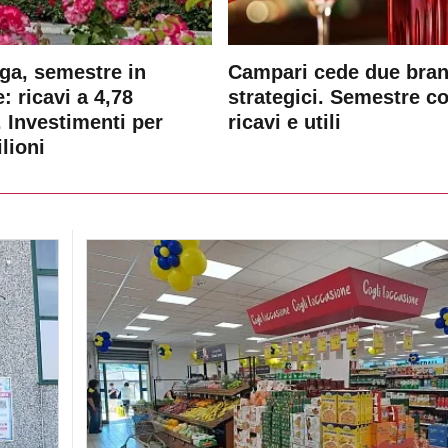
ga, semestre in
Campari cede due bra
: ricavi a 4,78
strategici. Semestre c
. Investimenti per
ricavi e utili
lioni