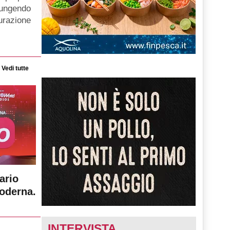
iungendo
gurazione
Vedi tutte
ario
moderna.
INTERVISTA