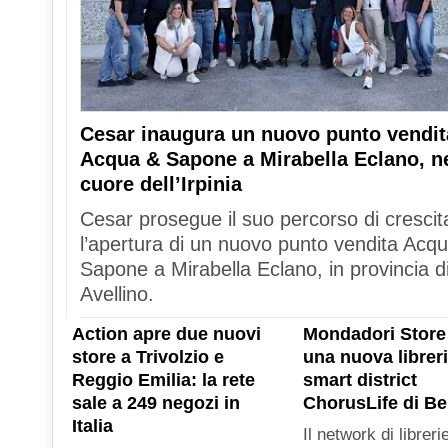
Cesar inaugura un nuovo punto vendit
Acqua & Sapone a Mirabella Eclano, n
cuore dell’Irpinia
Cesar prosegue il suo percorso di crescit
l’apertura di un nuovo punto vendita Acq
Sapone a Mirabella Eclano, in provincia d
Avellino.
Action apre due nuovi
Mondadori Store
store a Trivolzio e
una nuova libreri
Reggio Emilia: la rete
smart district
sale a 249 negozi in
ChorusLife di B
Italia
Il network di libreri