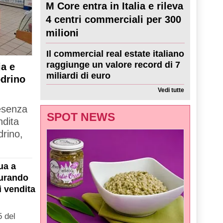
M Core entra in Italia e rileva
4 centri commerciali per 300
milioni
Il commercial real estate italiano
raggiunge un valore record di 7
a e
miliardi di euro
odrino
Vedi tutte
resenza
SPOT NEWS
ndita
drino,
ua a
gurando
i vendita
 del