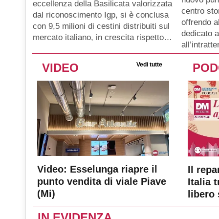
eccellenza della Basilicata valorizzata
centro sto
dal riconoscimento Igp, si è conclusa
offrendo a
con 9,5 milioni di cestini distribuiti sul
dedicato a
mercato italiano, in crescita rispetto…
all’intratt
VIDEO
Vedi tutte
POD
Video: Esselunga riapre il
Il repa
punto vendita di viale Piave
Italia 
(Mi)
libero 
IN EVIDENZA