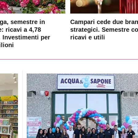
ga, semestre in
Campari cede due bra
: ricavi a 4,78
strategici. Semestre c
. Investimenti per
ricavi e utili
lioni