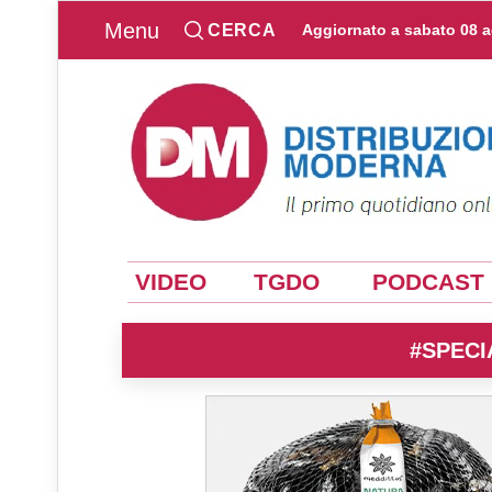
Menu
CERCA
Aggiornato a
sabato 08 
VIDEO
TGDO
PODCAST
#SPECI