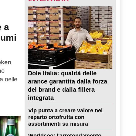
e a
sumi
eken
no
Dole Italia: qualità delle
a nelle
arance garantita dalla forza
del brand e dalla filiera
integrata
Vip punta a creare valore nel
reparto ortofrutta con
assortimenti su misura
Worldcoo: l'arrotondamento