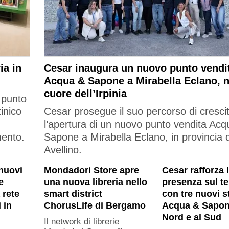
ia in
Cesar inaugura un nuovo punto vendi
Acqua & Sapone a Mirabella Eclano, n
cuore dell’Irpinia
 punto
tinico
Cesar prosegue il suo percorso di cresci
l’apertura di un nuovo punto vendita Acq
mento.
Sapone a Mirabella Eclano, in provincia d
Avellino.
nuovi
Mondadori Store apre
Cesar rafforza 
e
una nuova libreria nello
presenza sul ter
 rete
smart district
con tre nuovi s
 in
ChorusLife di Bergamo
Acqua & Sapon
Nord e al Sud
Il network di librerie