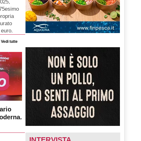
2025,
o 75esimo
ropria
turato
 euro.
Vedi tutte
ario
moderna.
INTERVISTA