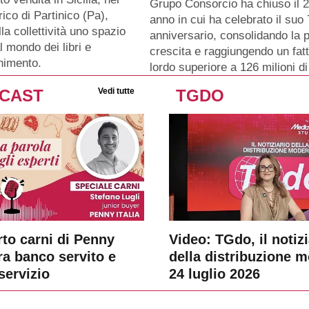
Grupo Consorcio ha chiuso il 
rico di Partinico (Pa),
anno in cui ha celebrato il su
lla collettività uno spazio
anniversario, consolidando la p
l mondo dei libri e
crescita e raggiungendo un fat
enimento.
lordo superiore a 126 milioni di
CAST
Vedi tutte
TGDO
rto carni di Penny
Video: TGdo, il notizi
tra banco servito e
della distribuzione 
servizio
24 luglio 2026