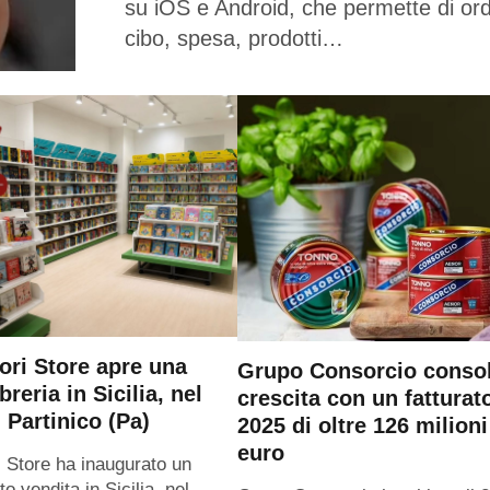
su iOS e Android, che permette di or
cibo, spesa, prodotti…
ri Store apre una
Grupo Consorcio consol
breria in Sicilia, nel
crescita con un fatturat
 Partinico (Pa)
2025 di oltre 126 milioni
euro
 Store ha inaugurato un
o vendita in Sicilia, nel