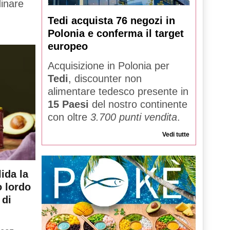
dinare
Tedi acquista 76 negozi in
Polonia e conferma il target
europeo
Acquisizione in Polonia per
Tedi
, discounter non
alimentare tedesco presente in
15 Paesi
del nostro continente
con oltre
3.700 punti vendita
.
Vedi tutte
ida la
o lordo
 di