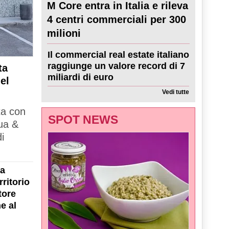
M Core entra in Italia e rileva
4 centri commerciali per 300
milioni
Il commercial real estate italiano
raggiunge un valore record di 7
ta
miliardi di euro
el
Vedi tutte
ta con
SPOT NEWS
ua &
i
la
ritorio
tore
e al