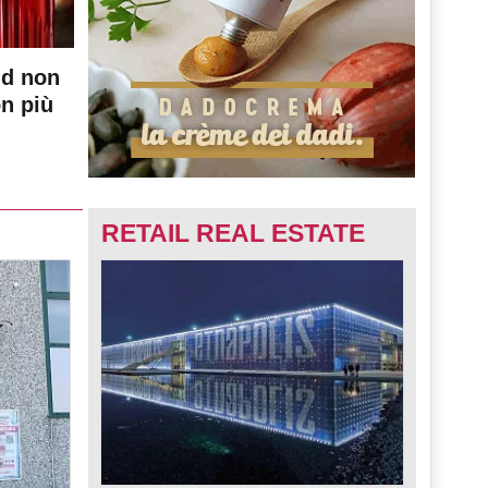
nd non
on più
RETAIL REAL ESTATE