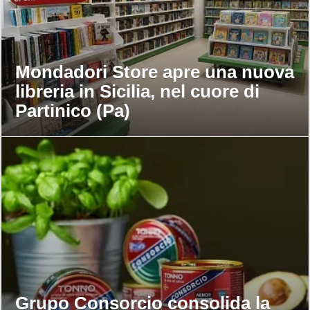
Mondadori Store apre una nuova
libreria in Sicilia, nel cuore di
Partinico (Pa)
Grupo Consorcio consolida la