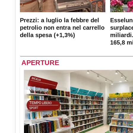
Prezzi: a luglio la febbre del
Esselun
petrolio non entra nel carrello
surplace
della spesa (+1,3%)
miliardi
165,8 mi
APERTURE