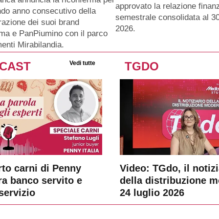
approvato la relazione finanz
ndo anno consecutivo della
semestrale consolidata al 3
razione dei suoi brand
2026.
ma e PanPiumino con il parco
menti Mirabilandia.
CAST
Vedi tutte
TGDO
rto carni di Penny
Video: TGdo, il notizi
tra banco servito e
della distribuzione 
servizio
24 luglio 2026