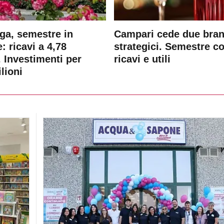
ga, semestre in
Campari cede due bra
: ricavi a 4,78
strategici. Semestre c
. Investimenti per
ricavi e utili
lioni