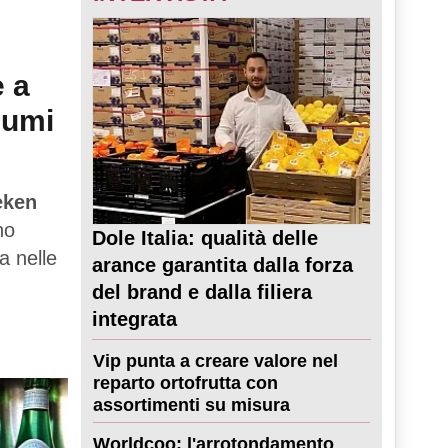
e a
sumi
eken
no
Dole Italia: qualità delle
a nelle
arance garantita dalla forza
del brand e dalla filiera
integrata
Vip punta a creare valore nel
reparto ortofrutta con
assortimenti su misura
Worldcoo: l'arrotondamento