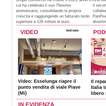
il seco
cui ha celebrato il suo 75esimo
collabo
anniversario, consolidando la propria
PanPiu
crescita e raggiungendo un fatturato lordo
diverti
superiore a 126 milioni di euro.
VIDEO
Vedi tutte
POD
Video: Esselunga riapre il
Il repa
punto vendita di viale Piave
Italia 
(Mi)
libero 
IN EVIDENZA