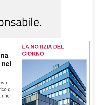
LA NOTIZIA DEL
GIORNO
una
 nel
uovo
rico di
tà uno