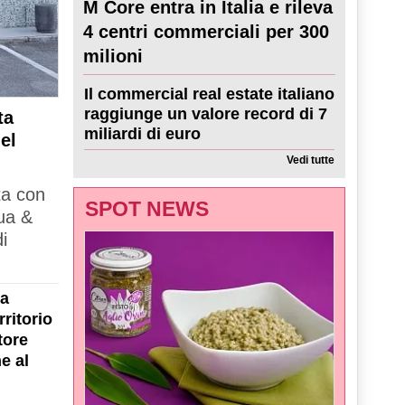
M Core entra in Italia e rileva
4 centri commerciali per 300
milioni
Il commercial real estate italiano
raggiunge un valore record di 7
ta
miliardi di euro
el
Vedi tutte
ta con
SPOT NEWS
ua &
i
la
ritorio
tore
e al