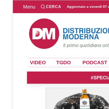
Menu
CERCA
Aggiornato a
venerdì 07 
VIDEO
TGDO
PODCAST
#SPECI