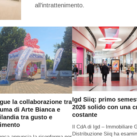
all’intrattenimento.
Igd Siiq: primo semes
gue la collaborazione tra
2026 solido con una c
uma di Arte Bianca e
costante
ilandia tra gusto e
timento
Il CdA di Igd – Immobiliare 
Distribuzione Siiq ha esamin
anca annuncia la riconferma per