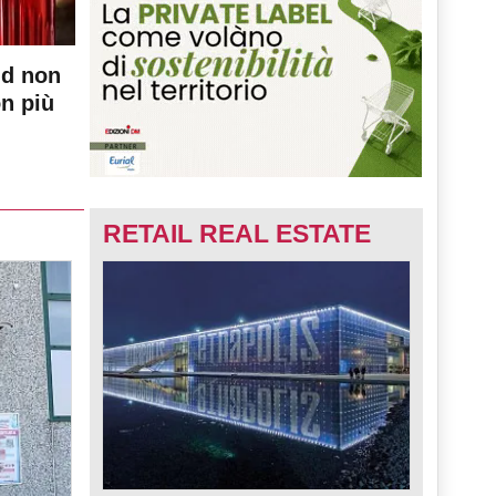
nd non
on più
RETAIL REAL ESTATE