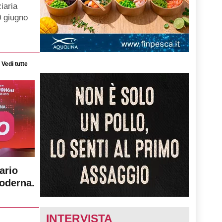
iaria
0 giugno
Vedi tutte
ario
moderna.
INTERVISTA