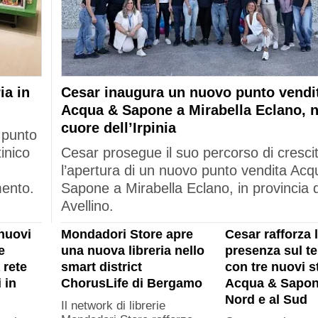
ia in
Cesar inaugura un nuovo punto vendi
Acqua & Sapone a Mirabella Eclano, n
cuore dell’Irpinia
 punto
tinico
Cesar prosegue il suo percorso di cresci
l’apertura di un nuovo punto vendita Acq
mento.
Sapone a Mirabella Eclano, in provincia d
Avellino.
nuovi
Mondadori Store apre
Cesar rafforza 
e
una nuova libreria nello
presenza sul ter
 rete
smart district
con tre nuovi s
 in
ChorusLife di Bergamo
Acqua & Sapon
Nord e al Sud
Il network di librerie