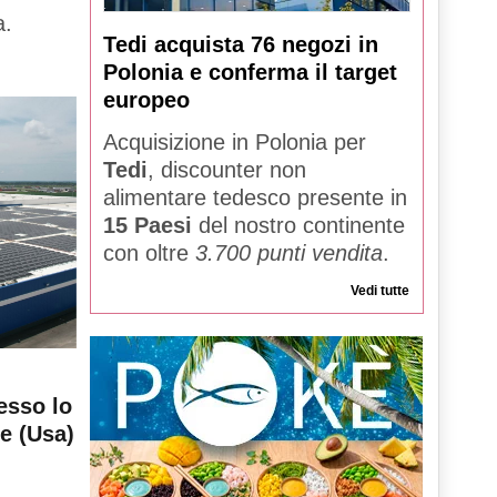
a.
Tedi acquista 76 negozi in
Polonia e conferma il target
europeo
Acquisizione in Polonia per
Tedi
, discounter non
alimentare tedesco presente in
15 Paesi
del nostro continente
con oltre
3.700 punti vendita
.
Vedi tutte
esso lo
le (Usa)