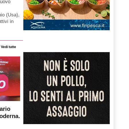
nuovo
hio (Usa),
ttivi in
Vedi tutte
ario
moderna.