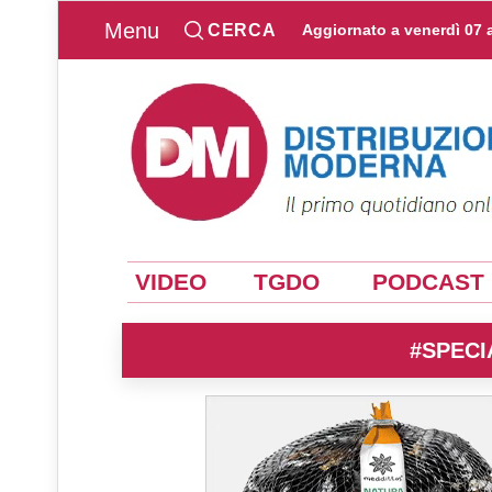
Menu
CERCA
Aggiornato a
venerdì 07 
VIDEO
TGDO
PODCAST
#SPECI