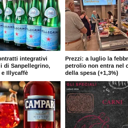
ontratti integrativi
Prezzi: a luglio la febb
i di Sanpellegrino,
petrolio non entra nel 
e Illycaffè
della spesa (+1,3%)