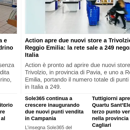
a e
Action apre due nuovi store a Trivolzi
drino
Reggio Emilia: la rete sale a 249 nego
Italia
esenza
Action è pronto ad aprire due nuovi stor
dita
Trivolzio, in provincia di Pavia, e uno a 
rino,
Emilia, portando il numero totale di punti
in Italia a 249.
Sole365 continua a
Tuttigiorni apre
itorio
crescere inaugurando
Quartu Sant’Ele
re
due nuovi punti vendita
terzo punto ven
al
in Campania
nella provincia 
Cagliari
L’insegna Sole365 del