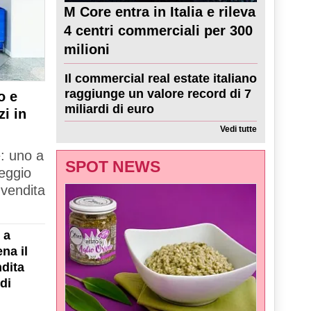
M Core entra in Italia e rileva
4 centri commerciali per 300
milioni
Il commercial real estate italiano
raggiunge un valore record di 7
o e
miliardi di euro
zi in
Vedi tutte
e: uno a
SPOT NEWS
Reggio
 vendita
 a
na il
dita
di