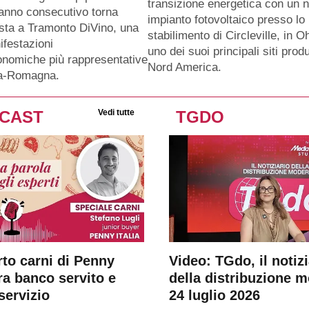
transizione energetica con un 
anno consecutivo torna
impianto fotovoltaico presso lo
sta a Tramonto DiVino, una
stabilimento di Circleville, in O
ifestazioni
uno dei suoi principali siti produ
nomiche più rappresentative
Nord America.
ia-Romagna.
CAST
Vedi tutte
TGDO
rto carni di Penny
Video: TGdo, il notizi
tra banco servito e
della distribuzione 
servizio
24 luglio 2026