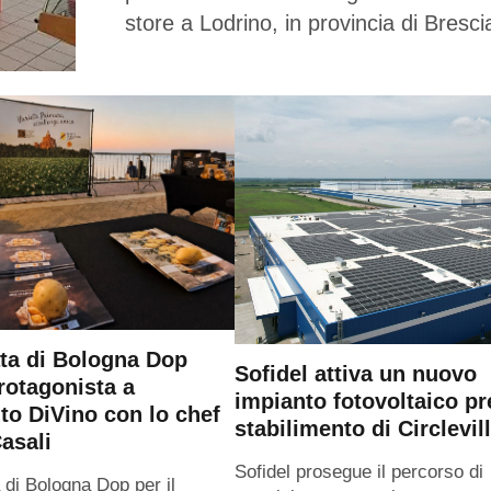
store a Lodrino, in provincia di Bresci
ta di Bologna Dop
Sofidel attiva un nuovo
rotagonista a
impianto fotovoltaico pr
o DiVino con lo chef
stabilimento di Circlevil
asali
Sofidel prosegue il percorso di
 di Bologna Dop per il