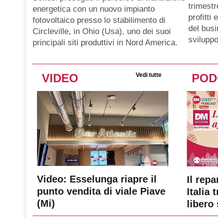
trimestr
energetica con un nuovo impianto
profitti
fotovoltaico presso lo stabilimento di
del busi
Circleville, in Ohio (Usa), uno dei suoi
sviluppo
principali siti produttivi in Nord America.
VIDEO
Vedi tutte
POD
Video: Esselunga riapre il
Il repa
punto vendita di viale Piave
Italia 
(Mi)
libero 