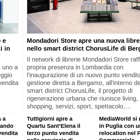
 e
Mondadori Store apre una nuova libre
i in
nello smart district ChorusLife di Be
Il network di librerie Mondadori Store raf
: uno a
propria presenza in Lombardia con
eggio
l’inaugurazione di un nuovo punto vendita
vendita
gestione diretta a Bergamo, all'interno de
smart district ChorusLife, il progetto di
rigenerazione urbana che riunisce living,
shopping, servizi, sport, spettacolo,…
 a
Tuttigiorni apre a
MediaWorld si 
rando
Quartu Sant’Elena il
in Puglia con u
vendita
terzo punto vendita
relocation nel 