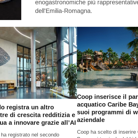
enogastronomiche più rappresentativ
dell'Emilia-Romagna.
Coop inserisce il pa
acquatico Caribe Ba
o registra un altro
suoi programmi di w
tre di crescita redditizia e
aziendale
ua a innovare grazie all’AI
Coop ha scelto di inserire
ha registrato nel secondo