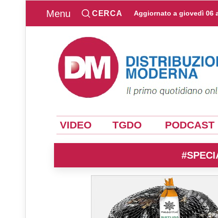
Menu
CERCA
Aggiornato a
giovedì 06 
VIDEO
TGDO
PODCAST
#SPECI