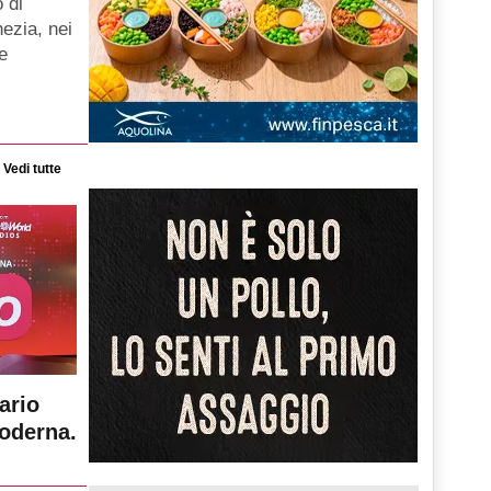
 di
ezia, nei
e
Vedi tutte
ario
moderna.