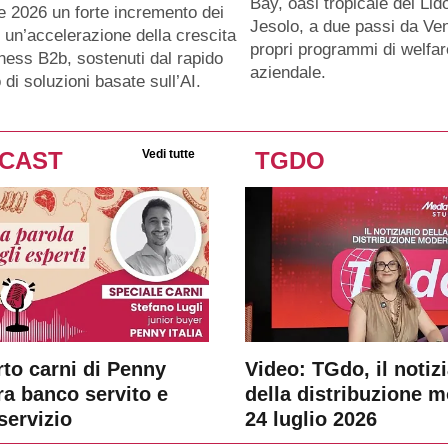
Bay, oasi tropicale del Lido
e 2026 un forte incremento dei
Jesolo, a due passi da Ven
 e un’accelerazione della crescita
propri programmi di welfar
ness B2b, sostenuti dal rapido
aziendale.
 di soluzioni basate sull’AI.
CAST
Vedi tutte
TGDO
rto carni di Penny
Video: TGdo, il notizi
tra banco servito e
della distribuzione 
servizio
24 luglio 2026