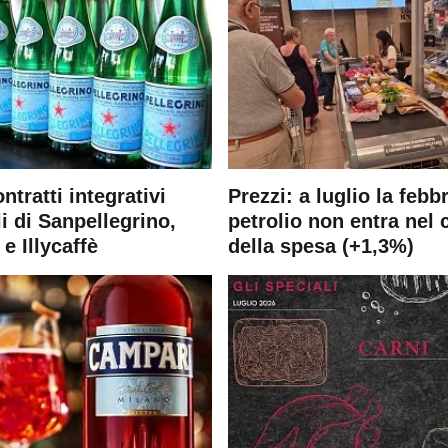
ontratti integrativi
Prezzi: a luglio la febb
i di Sanpellegrino,
petrolio non entra nel 
e Illycaffè
della spesa (+1,3%)