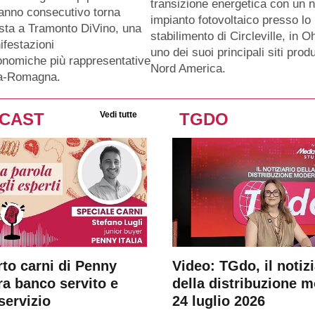
transizione energetica con un 
anno consecutivo torna
impianto fotovoltaico presso lo
sta a Tramonto DiVino, una
stabilimento di Circleville, in O
ifestazioni
uno dei suoi principali siti produ
nomiche più rappresentative
Nord America.
ia-Romagna.
CAST
Vedi tutte
TGDO
rto carni di Penny
Video: TGdo, il notizi
tra banco servito e
della distribuzione 
servizio
24 luglio 2026