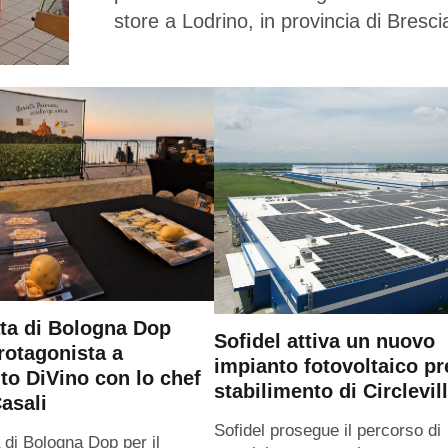
store a Lodrino, in provincia di Bresci
ta di Bologna Dop
Sofidel attiva un nuovo
rotagonista a
impianto fotovoltaico pr
o DiVino con lo chef
stabilimento di Circlevil
asali
Sofidel prosegue il percorso di
 di Bologna Dop per il