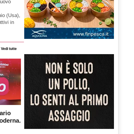
nuovo
hio (Usa),
ttivi in
Vedi tutte
ario
moderna.