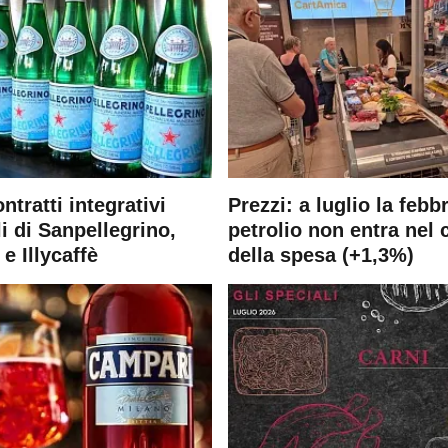
ontratti integrativi
Prezzi: a luglio la febb
i di Sanpellegrino,
petrolio non entra nel 
e Illycaffè
della spesa (+1,3%)