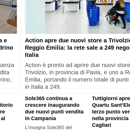
a e
Action apre due nuovi store a Trivolzi
drino
Reggio Emilia: la rete sale a 249 nego
Italia
esenza
Action è pronto ad aprire due nuovi stor
dita
Trivolzio, in provincia di Pavia, e uno a 
rino,
Emilia, portando il numero totale di punti
in Italia a 249.
Sole365 continua a
Tuttigiorni apre
itorio
crescere inaugurando
Quartu Sant’Ele
re
due nuovi punti vendita
terzo punto ven
al
in Campania
nella provincia 
Cagliari
L’insegna Sole365 del