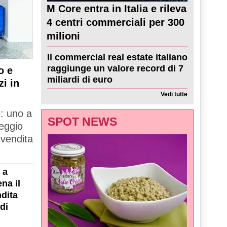
M Core entra in Italia e rileva
4 centri commerciali per 300
milioni
Il commercial real estate italiano
raggiunge un valore record di 7
o e
miliardi di euro
zi in
Vedi tutte
e: uno a
SPOT NEWS
Reggio
 vendita
 a
na il
dita
di