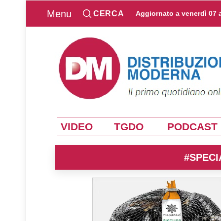
Menu
CERCA
Aggiornato a
venerdì 07 
VIDEO
TGDO
PODCAST
#SPECI