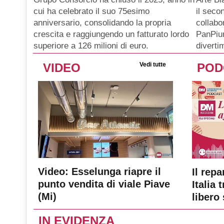
il seco
cui ha celebrato il suo 75esimo
collabo
anniversario, consolidando la propria
PanPiu
crescita e raggiungendo un fatturato lordo
diverti
superiore a 126 milioni di euro.
VIDEO
Vedi tutte
POD
Video: Esselunga riapre il
Il repa
punto vendita di viale Piave
Italia 
(Mi)
libero 
IN EVIDENZA