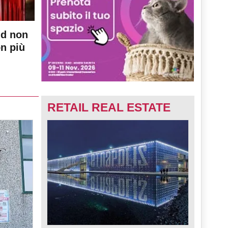
nd non
on più
RETAIL REAL ESTATE