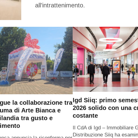
all’intrattenimento.
Igd Siiq: primo semes
gue la collaborazione tra
2026 solido con una c
uma di Arte Bianca e
costante
ilandia tra gusto e
timento
Il CdA di Igd – Immobiliare 
Distribuzione Siiq ha esamin
anca annuncia la riconferma per