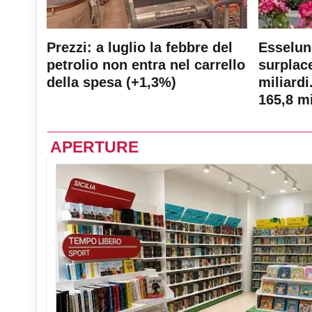
Prezzi: a luglio la febbre del
Esselun
petrolio non entra nel carrello
surplace
della spesa (+1,3%)
miliardi
165,8 mi
APERTURE