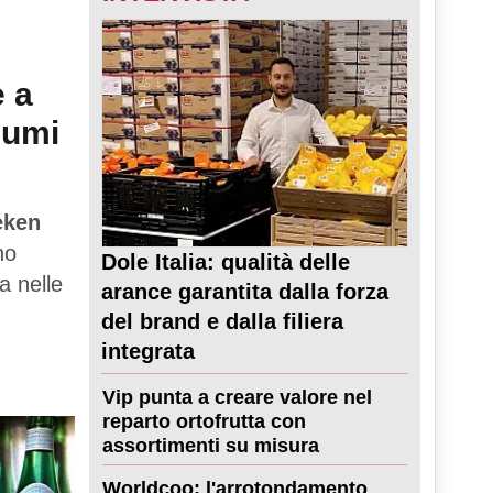
e a
sumi
eken
no
Dole Italia: qualità delle
a nelle
arance garantita dalla forza
del brand e dalla filiera
integrata
Vip punta a creare valore nel
reparto ortofrutta con
assortimenti su misura
Worldcoo: l'arrotondamento