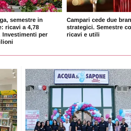
ga, semestre in
Campari cede due bra
: ricavi a 4,78
strategici. Semestre c
. Investimenti per
ricavi e utili
lioni