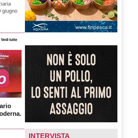
iaria
0 giugno
Vedi tutte
ario
moderna.
INTERVISTA