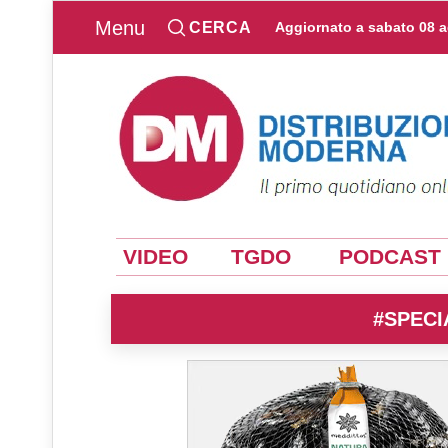
Menu
CERCA
Aggiornato a
sabato 08 
VIDEO
TGDO
PODCAST
#SPECI