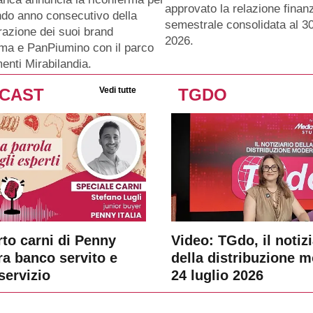
approvato la relazione finanz
ndo anno consecutivo della
semestrale consolidata al 3
razione dei suoi brand
2026.
ma e PanPiumino con il parco
menti Mirabilandia.
CAST
Vedi tutte
TGDO
rto carni di Penny
Video: TGdo, il notizi
tra banco servito e
della distribuzione 
servizio
24 luglio 2026