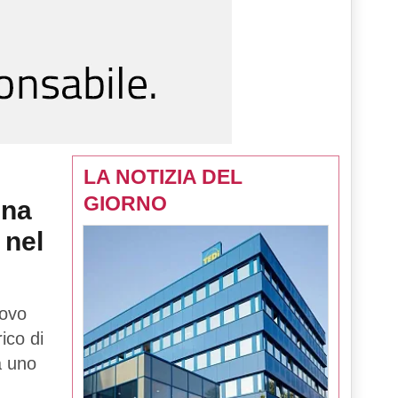
LA NOTIZIA DEL
GIORNO
una
 nel
uovo
rico di
tà uno