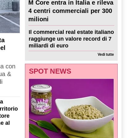
M Core entra in Italia e rileva
4 centri commerciali per 300
milioni
Il commercial real estate italiano
raggiunge un valore record di 7
ta
miliardi di euro
el
Vedi tutte
ta con
SPOT NEWS
ua &
i
la
ritorio
tore
e al