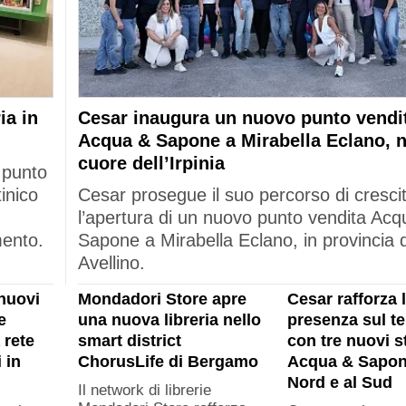
ia in
Cesar inaugura un nuovo punto vendi
Acqua & Sapone a Mirabella Eclano, n
cuore dell’Irpinia
 punto
tinico
Cesar prosegue il suo percorso di cresci
l’apertura di un nuovo punto vendita Acq
mento.
Sapone a Mirabella Eclano, in provincia d
Avellino.
nuovi
Mondadori Store apre
Cesar rafforza 
e
una nuova libreria nello
presenza sul ter
 rete
smart district
con tre nuovi s
 in
ChorusLife di Bergamo
Acqua & Sapon
Nord e al Sud
Il network di librerie