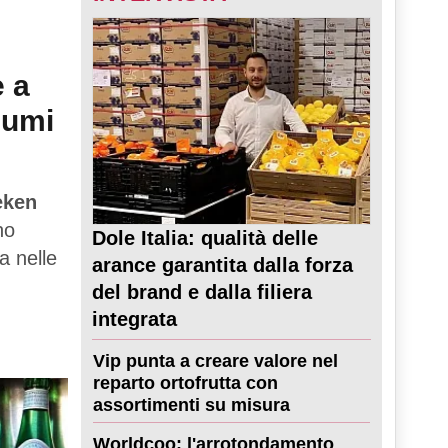
e a
sumi
eken
no
Dole Italia: qualità delle
a nelle
arance garantita dalla forza
del brand e dalla filiera
integrata
Vip punta a creare valore nel
reparto ortofrutta con
assortimenti su misura
Worldcoo: l'arrotondamento