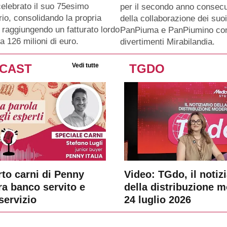
celebrato il suo 75esimo
per il secondo anno consecu
io, consolidando la propria
della collaborazione dei suo
 raggiungendo un fatturato lordo
PanPiuma e PanPiumino con
a 126 milioni di euro.
divertimenti Mirabilandia.
CAST
Vedi tutte
TGDO
rto carni di Penny
Video: TGdo, il notizi
tra banco servito e
della distribuzione 
servizio
24 luglio 2026