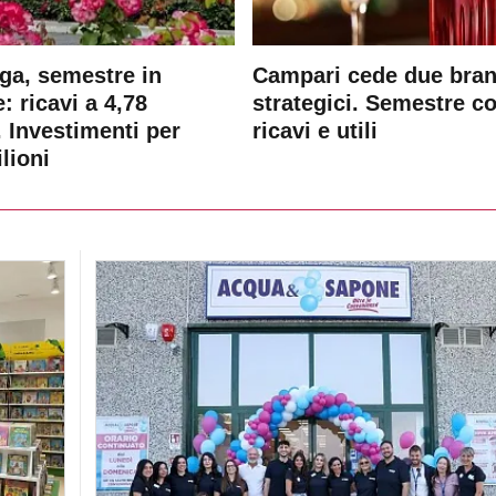
ga, semestre in
Campari cede due bra
: ricavi a 4,78
strategici. Semestre c
. Investimenti per
ricavi e utili
lioni