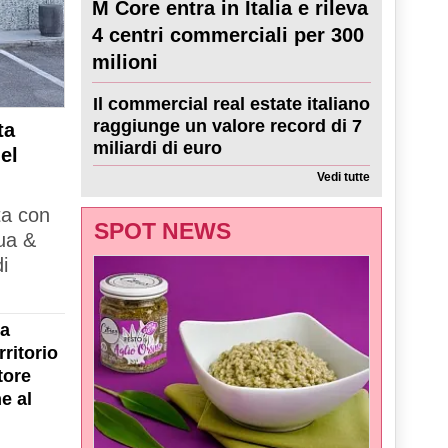
M Core entra in Italia e rileva
4 centri commerciali per 300
milioni
Il commercial real estate italiano
raggiunge un valore record di 7
ta
miliardi di euro
el
Vedi tutte
ta con
SPOT NEWS
ua &
i
la
ritorio
tore
e al