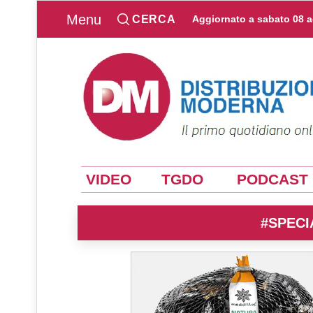
Menu
CERCA
Aggiornato a
sabato 08 
VIDEO
TGDO
PODCAST
#SPECI