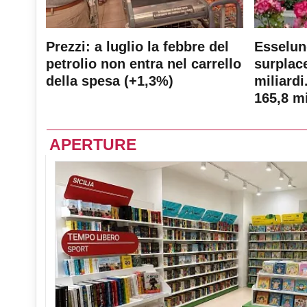
Prezzi: a luglio la febbre del
Esselun
petrolio non entra nel carrello
surplace
della spesa (+1,3%)
miliardi
165,8 mi
APERTURE