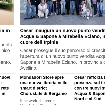
ia in
Cesar inaugura un nuovo punto vendi
Acqua & Sapone a Mirabella Eclano, n
cuore dell’Irpinia
 punto
tinico
Cesar prosegue il suo percorso di cresci
l’apertura di un nuovo punto vendita Acq
mento.
Sapone a Mirabella Eclano, in provincia d
Avellino.
nuovi
Mondadori Store apre
Cesar rafforza 
e
una nuova libreria nello
presenza sul ter
 rete
smart district
con tre nuovi s
 in
ChorusLife di Bergamo
Acqua & Sapon
Nord e al Sud
Il network di librerie