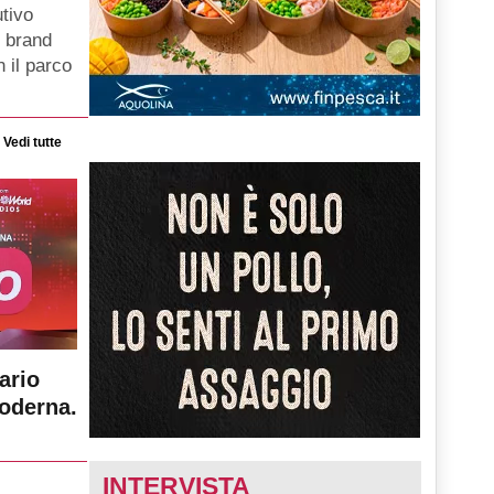
tivo
i brand
 il parco
Vedi tutte
ario
moderna.
INTERVISTA