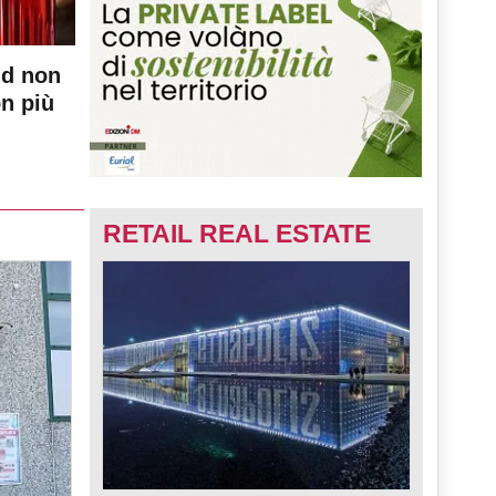
nd non
on più
RETAIL REAL ESTATE