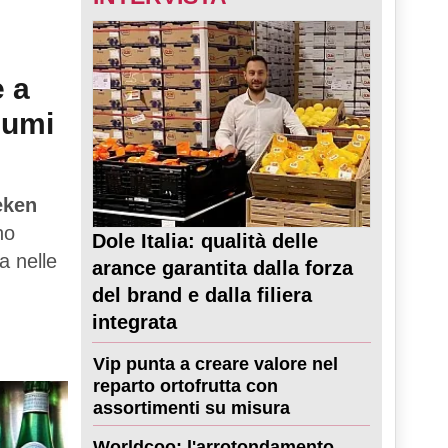
e a
sumi
eken
no
Dole Italia: qualità delle
a nelle
arance garantita dalla forza
del brand e dalla filiera
integrata
Vip punta a creare valore nel
reparto ortofrutta con
assortimenti su misura
Worldcoo: l'arrotondamento