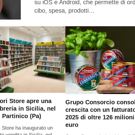
su iOS e Android, che permette di or
cibo, spesa, prodotti…
ri Store apre una
Grupo Consorcio consol
breria in Sicilia, nel
crescita con un fatturat
 Partinico (Pa)
2025 di oltre 126 milioni
euro
 Store ha inaugurato un
o vendita in Sicilia, nel