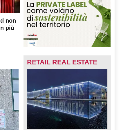
nd non
on più
RETAIL REAL ESTATE