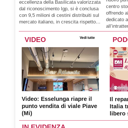
eccellenza della Basilicata valorizzata
centro sto
dal riconoscimento Igp, si è conclusa
offrendo a
con 9,5 milioni di cestini distribuiti sul
dedicato a
mercato italiano, in crescita rispetto…
all’intratt
VIDEO
Vedi tutte
POD
Video: Esselunga riapre il
Il repa
punto vendita di viale Piave
Italia 
(Mi)
libero 
IN EVIDENZA