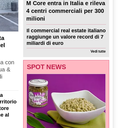
M Core entra in Italia e rileva
4 centri commerciali per 300
milioni
Il commercial real estate italiano
raggiunge un valore record di 7
ta
miliardi di euro
el
Vedi tutte
ta con
SPOT NEWS
ua &
i
la
ritorio
tore
e al