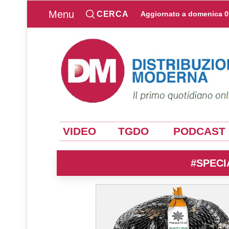
Menu
CERCA
Aggiornato a
domenica 0
VIDEO
TGDO
PODCAST
#SPECI