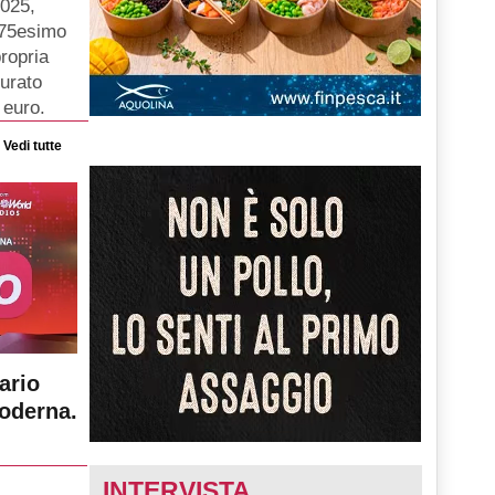
2025,
o 75esimo
ropria
turato
 euro.
Vedi tutte
ario
moderna.
INTERVISTA