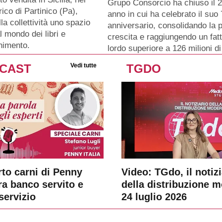
Grupo Consorcio ha chiuso il 
rico di Partinico (Pa),
anno in cui ha celebrato il su
lla collettività uno spazio
anniversario, consolidando la p
l mondo dei libri e
crescita e raggiungendo un fat
enimento.
lordo superiore a 126 milioni di
CAST
Vedi tutte
TGDO
rto carni di Penny
Video: TGdo, il notizi
tra banco servito e
della distribuzione 
servizio
24 luglio 2026