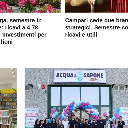
ga, semestre in
Campari cede due bra
: ricavi a 4,78
strategici. Semestre c
. Investimenti per
ricavi e utili
lioni