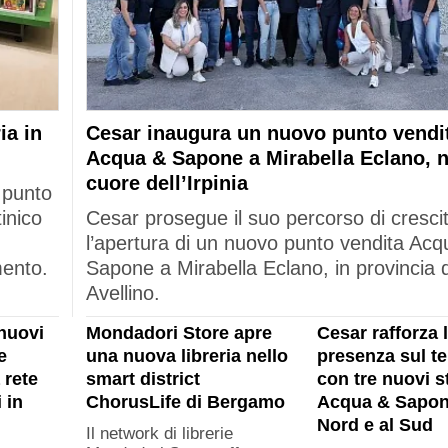
ia in
Cesar inaugura un nuovo punto vendi
Acqua & Sapone a Mirabella Eclano, n
cuore dell’Irpinia
 punto
tinico
Cesar prosegue il suo percorso di cresci
l’apertura di un nuovo punto vendita Acq
mento.
Sapone a Mirabella Eclano, in provincia d
Avellino.
nuovi
Mondadori Store apre
Cesar rafforza 
e
una nuova libreria nello
presenza sul ter
 rete
smart district
con tre nuovi s
 in
ChorusLife di Bergamo
Acqua & Sapon
Nord e al Sud
Il network di librerie