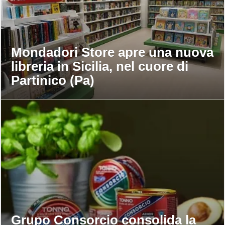
Mondadori Store apre una nuova
libreria in Sicilia, nel cuore di
Partinico (Pa)
Grupo Consorcio consolida la