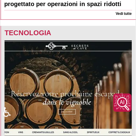
progettato per operazioni in spazi ridotti
Vedi tutte
TECNOLOGIA
♿